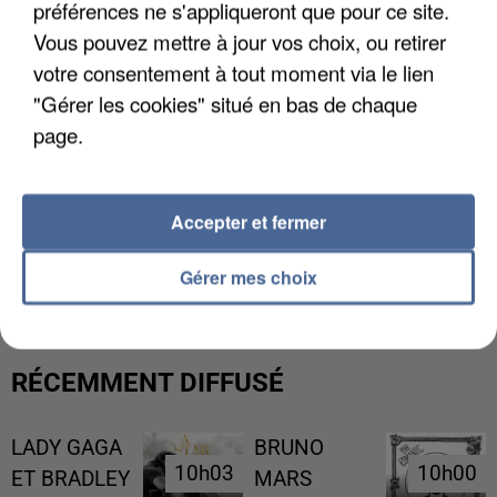
préférences ne s'appliqueront que pour ce site.
Vous pouvez mettre à jour vos choix, ou retirer
votre consentement à tout moment via le lien
"Gérer les cookies" situé en bas de chaque
page.
Accepter et fermer
L’UN DES FONDATEURS SUPPOSÉS DE LA DZ
MAFIA INTERPELLÉ EN ALGÉRIE
Gérer mes choix
RÉCEMMENT DIFFUSÉ
LADY GAGA
BRUNO
10h03
10h03
10h00
10h00
ET BRADLEY
MARS