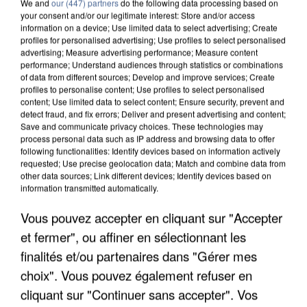
We and
our (447) partners
do the following data processing based on
your consent and/or our legitimate interest: Store and/or access
information on a device; Use limited data to select advertising; Create
profiles for personalised advertising; Use profiles to select personalised
advertising; Measure advertising performance; Measure content
performance; Understand audiences through statistics or combinations
of data from different sources; Develop and improve services; Create
profiles to personalise content; Use profiles to select personalised
content; Use limited data to select content; Ensure security, prevent and
detect fraud, and fix errors; Deliver and present advertising and content;
Save and communicate privacy choices. These technologies may
process personal data such as IP address and browsing data to offer
following functionalities: Identify devices based on information actively
requested; Use precise geolocation data; Match and combine data from
other data sources; Link different devices; Identify devices based on
information transmitted automatically.
APRÈS TOUTES CES CANICULES, LES REFUGES
DE FAUNE SAUVAGE SONT...
Vous pouvez accepter en cliquant sur "Accepter
et fermer", ou affiner en sélectionnant les
finalités et/ou partenaires dans "Gérer mes
choix". Vous pouvez également refuser en
cliquant sur "Continuer sans accepter". Vos