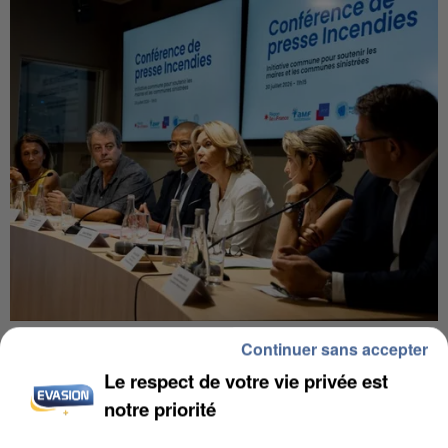
INCENDIES : L’ÎLE-DE-FRANCE LANCE UN ÉLAN
Continuer sans accepter
DE SOLIDARITÉ AVEC LES...
Le respect de votre vie privée est
notre priorité