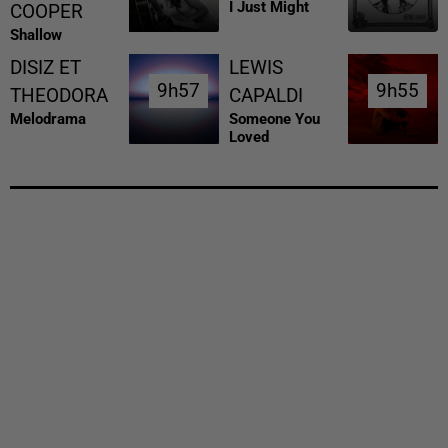
I Just Might
COOPER
Shallow
DISIZ ET
LEWIS
9h57
9h57
9h55
9h55
THEODORA
CAPALDI
Melodrama
Someone You
Loved