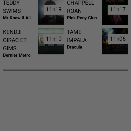
TEDDY
CHAPPELL
11h19
11h19
11h17
11h17
SWIMS
ROAN
Mr Know It All
Pink Pony Club
KENDJI
TAME
11h10
11h10
11h06
11h06
GIRAC ET
IMPALA
Dracula
GIMS
Dernier Metro