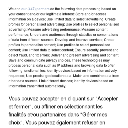
We and
our (447) partners
do the following data processing based on
your consent and/or our legitimate interest: Store and/or access
information on a device; Use limited data to select advertising; Create
profiles for personalised advertising; Use profiles to select personalised
advertising; Measure advertising performance; Measure content
performance; Understand audiences through statistics or combinations
of data from different sources; Develop and improve services; Create
profiles to personalise content; Use profiles to select personalised
content; Use limited data to select content; Ensure security, prevent and
detect fraud, and fix errors; Deliver and present advertising and content;
Save and communicate privacy choices. These technologies may
process personal data such as IP address and browsing data to offer
following functionalities: Identify devices based on information actively
requested; Use precise geolocation data; Match and combine data from
other data sources; Link different devices; Identify devices based on
information transmitted automatically.
UNE TOURISTE DE L’OISE EMPORTÉE PAR UNE
Vous pouvez accepter en cliquant sur "Accepter
COULÉE DE BOUE EN HAUTE-SAVOIE
et fermer", ou affiner en sélectionnant les
finalités et/ou partenaires dans "Gérer mes
choix". Vous pouvez également refuser en