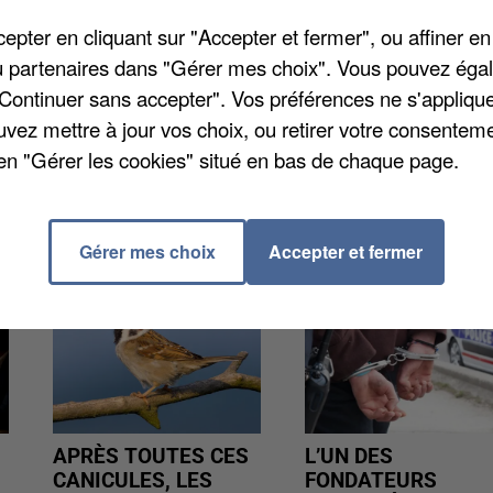
ldy Gourville, commis le 8 février au Mée-sur-Seine.
pter en cliquant sur "Accepter et fermer", ou affiner en
é un policier mais a été maîtrisé par ses collègues.
/ou partenaires dans "Gérer mes choix". Vous pouvez éga
l’assassinat de Willy Gourville. Cet habitant de Melun
"Continuer sans accepter". Vos préférences ne s'appliqu
ppel à la loi.
uvez mettre à jour vos choix, ou retirer votre consenteme
en "Gérer les cookies" situé en bas de chaque page.
Gérer mes choix
Accepter et fermer
APRÈS TOUTES CES
L’UN DES
CANICULES, LES
FONDATEURS