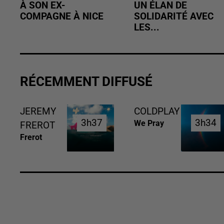
À SON EX-
UN ÉLAN DE
COMPAGNE À NICE
SOLIDARITÉ AVEC
LES...
RÉCEMMENT DIFFUSÉ
JEREMY
COLDPLAY
3h37
3h37
3h34
3h34
We Pray
FREROT
Frerot