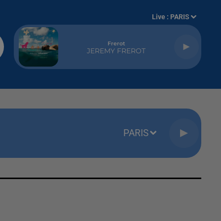
Live :
PARIS
Frerot
JEREMY FREROT
PARIS