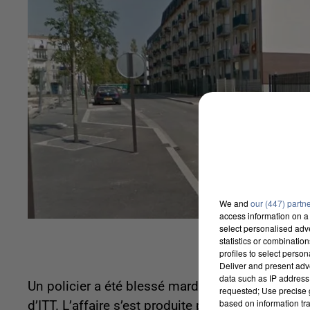
We and
our (447) partn
access information on a 
select personalised ad
statistics or combinatio
profiles to select person
Deliver and present adv
data such as IP address 
Un policier a été blessé mardi soir après une co
requested; Use precise g
based on information tra
d’ITT. L’affaire s’est produite près du square M