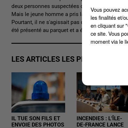
deux personnes suspectées de l’assassinat de Wi
Vous pouvez acce
Mais le jeune homme a pris la fuite. Il a bouscul
les finalités et
Pourtant, il ne s'agissait pas d’un suspect dans 
en cliquant sur 
été présenté au parquet et a écopé d’un simple ra
ce site. Vous po
moment via le li
LES ARTICLES LES PLUS VUS
IL TUE SON FILS ET
INCENDIES : L’ÎLE-
ENVOIE DES PHOTOS
DE-FRANCE LANCE