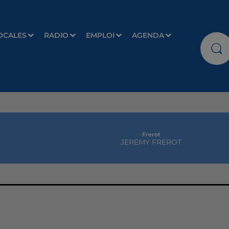
OCALES
RADIO
EMPLOI
AGENDA
Frerot
JEREMY FREROT