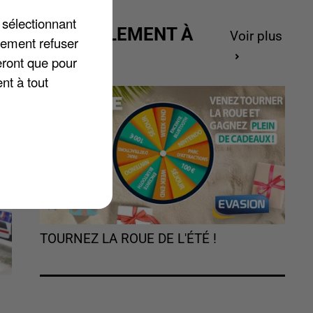
 sélectionnant
ACTUELLEMENT À
Voir plus
lement refuser
GAGNER
 a
eront que pour
nt à tout
TOURNEZ LA ROUE DE L'ÉTÉ !