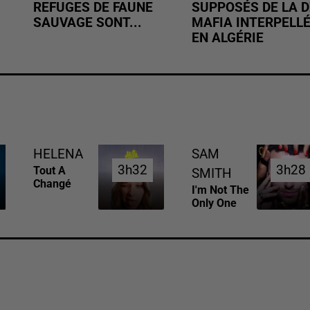
REFUGES DE FAUNE
SUPPOSÉS DE LA D
SAUVAGE SONT...
MAFIA INTERPELL
EN ALGÉRIE
HELENA
SAM
3h32
3h32
3h28
3h28
Tout A
SMITH
Changé
I'm Not The
Only One