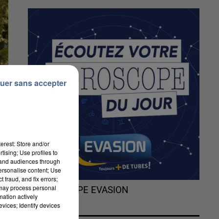
uer sans accepter
erest: Store and/or
tising; Use profiles to
tand audiences through
personalise content; Use
 fraud, and fix errors;
 may process personal
L'HOROSCOPE EVASION
mation actively
vices; Identify devices
es