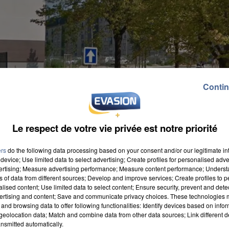
Contin
Le respect de votre vie privée est notre priorité
ers
do the following data processing based on your consent and/or our legitimate int
device; Use limited data to select advertising; Create profiles for personalised adver
vertising; Measure advertising performance; Measure content performance; Unders
ns of data from different sources; Develop and improve services; Create profiles to 
alised content; Use limited data to select content; Ensure security, prevent and detect
ertising and content; Save and communicate privacy choices. These technologies
and browsing data to offer following functionalities: Identify devices based on infor
urse-poursuite dans un immeuble. Il a reçu dix jours
eolocation data; Match and combine data from other data sources; Link different de
nsmitted automatically.
érimée à Melun. Une patrouille a cru reconnaître une d