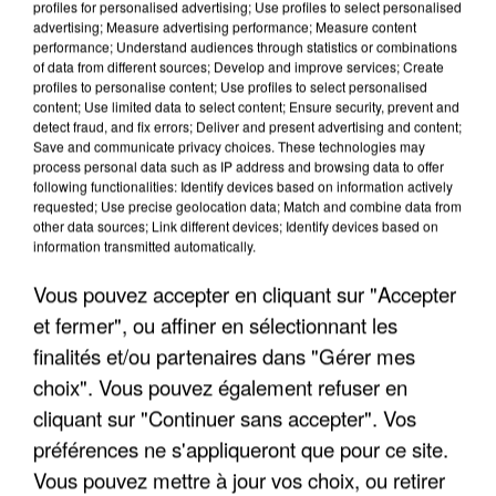
profiles for personalised advertising; Use profiles to select personalised
advertising; Measure advertising performance; Measure content
performance; Understand audiences through statistics or combinations
of data from different sources; Develop and improve services; Create
profiles to personalise content; Use profiles to select personalised
content; Use limited data to select content; Ensure security, prevent and
detect fraud, and fix errors; Deliver and present advertising and content;
Save and communicate privacy choices. These technologies may
process personal data such as IP address and browsing data to offer
following functionalities: Identify devices based on information actively
requested; Use precise geolocation data; Match and combine data from
UN SECOND CADRE DE LA DZ MAFIA
other data sources; Link different devices; Identify devices based on
INTERPELLÉ EN ALGÉRIE
information transmitted automatically.
Vous pouvez accepter en cliquant sur "Accepter
et fermer", ou affiner en sélectionnant les
finalités et/ou partenaires dans "Gérer mes
choix". Vous pouvez également refuser en
cliquant sur "Continuer sans accepter". Vos
préférences ne s'appliqueront que pour ce site.
Vous pouvez mettre à jour vos choix, ou retirer