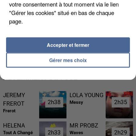
votre consentement à tout moment via le lien
"Gérer les cookies" situé en bas de chaque
page.
UNE TOURISTE DE L’OISE EMPORTÉE PAR UNE
Accepter et fermer
COULÉE DE BOUE EN HAUTE-SAVOIE
Gérer mes choix
RÉCEMMENT DIFFUSÉ
JEREMY
LOLA YOUNG
2h38
2h38
2h35
2h35
Messy
FREROT
Frerot
HELENA
MR PROBZ
2h33
2h33
2h29
2h29
Tout A Changé
Waves