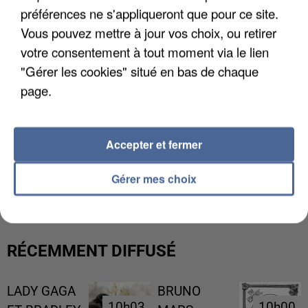
préférences ne s'appliqueront que pour ce site.
Vous pouvez mettre à jour vos choix, ou retirer
votre consentement à tout moment via le lien
"Gérer les cookies" situé en bas de chaque
page.
Accepter et fermer
L’UN DES FONDATEURS SUPPOSÉS DE LA DZ
MAFIA INTERPELLÉ EN ALGÉRIE
Gérer mes choix
RÉCEMMENT DIFFUSÉ
LADY GAGA
BRUNO
10h03
10h03
10h00
10h00