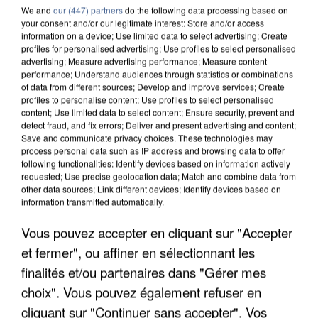
We and
our (447) partners
do the following data processing based on
your consent and/or our legitimate interest: Store and/or access
information on a device; Use limited data to select advertising; Create
profiles for personalised advertising; Use profiles to select personalised
advertising; Measure advertising performance; Measure content
performance; Understand audiences through statistics or combinations
of data from different sources; Develop and improve services; Create
profiles to personalise content; Use profiles to select personalised
content; Use limited data to select content; Ensure security, prevent and
detect fraud, and fix errors; Deliver and present advertising and content;
Save and communicate privacy choices. These technologies may
process personal data such as IP address and browsing data to offer
following functionalities: Identify devices based on information actively
requested; Use precise geolocation data; Match and combine data from
other data sources; Link different devices; Identify devices based on
information transmitted automatically.
APRÈS TOUTES CES CANICULES, LES REFUGES
DE FAUNE SAUVAGE SONT...
Vous pouvez accepter en cliquant sur "Accepter
et fermer", ou affiner en sélectionnant les
finalités et/ou partenaires dans "Gérer mes
choix". Vous pouvez également refuser en
cliquant sur "Continuer sans accepter". Vos