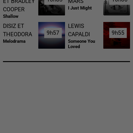
ET BRADLEY
MARS
I Just Might
COOPER
Shallow
DISIZ ET
LEWIS
9h57
9h57
9h55
9h55
THEODORA
CAPALDI
Melodrama
Someone You
Loved