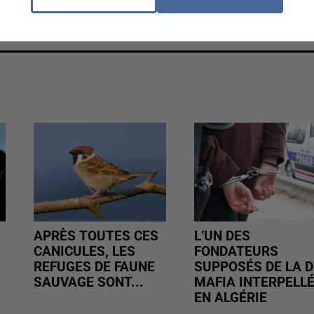
ture. Les horaires des trains sont disponibles sur le
APRÈS TOUTES CES
L’UN DES
CANICULES, LES
FONDATEURS
REFUGES DE FAUNE
SUPPOSÉS DE LA D
SAUVAGE SONT...
MAFIA INTERPELL
EN ALGÉRIE