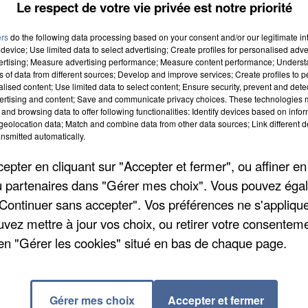
Le respect de votre vie privée est notre priorité
ers
do the following data processing based on your consent and/or our legitimate int
device; Use limited data to select advertising; Create profiles for personalised adver
vertising; Measure advertising performance; Measure content performance; Unders
ns of data from different sources; Develop and improve services; Create profiles to 
alised content; Use limited data to select content; Ensure security, prevent and detect
ertising and content; Save and communicate privacy choices. These technologies
and browsing data to offer following functionalities: Identify devices based on infor
eolocation data; Match and combine data from other data sources; Link different de
nsmitted automatically.
pter en cliquant sur "Accepter et fermer", ou affiner en
/ou partenaires dans "Gérer mes choix". Vous pouvez éga
nsécutive et les prévisions de circulation pour
"Continuer sans accepter". Vos préférences ne s'appliqu
de jeudi. Il faudra encore se contenter de deux trains
uvez mettre à jour vos choix, ou retirer votre consenteme
– Plaisir-Grignon. Les trains supplémentaires en
en "Gérer les cookies" situé en bas de chaque page.
arqueront des arrêts à Mantes-la-Jolie, Rosny-sur-
n sur trois au départ de Paris – Saint-Lazare. Sur le R
pointe, notamment sur la branche Poissy.
Gérer mes choix
Accepter et fermer