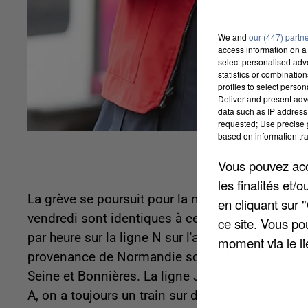
We and
our (447) partn
access information on a 
select personalised ad
statistics or combinatio
profiles to select person
Deliver and present adv
data such as IP address 
requested; Use precise g
based on information tra
Vous pouvez acce
les finalités et
La grève se poursuit pour la neuvième journée co
en cliquant sur 
vendredi sont identiques à celles de mercredi et 
ce site. Vous po
par heure sur la ligne N sur l'axe Montparnasse 
moment via le li
provenance de Normandie sont renouvelés : ils m
Seine et Bonnières. La ligne J se limite à un trai
A, on a toujours un train sur deux en heures de 