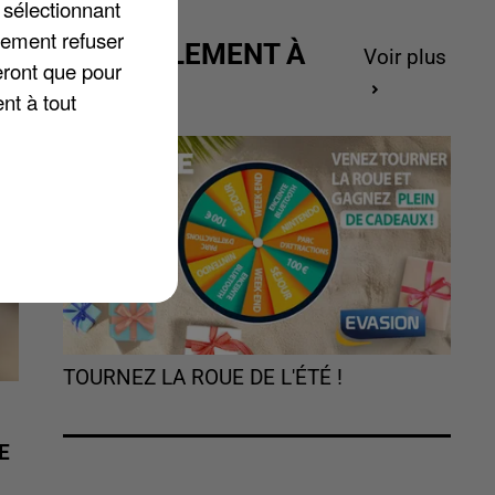
 sélectionnant
lement refuser
ACTUELLEMENT À
Voir plus
eront que pour
GAGNER
nt à tout
TOURNEZ LA ROUE DE L'ÉTÉ !
E