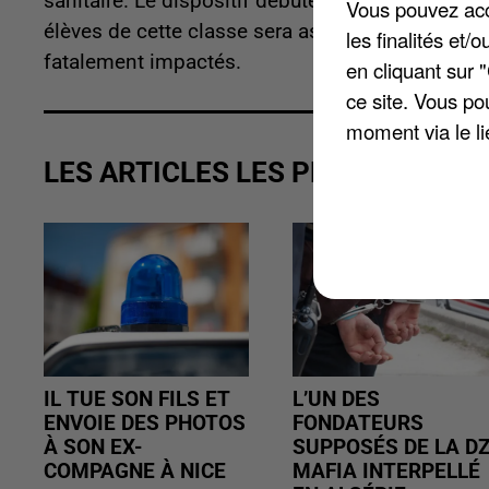
sanitaire. Le dispositif débute ce lundi et il doit
Vous pouvez acce
élèves de cette classe sera assuré et les effecti
les finalités et
fatalement impactés.
en cliquant sur 
ce site. Vous po
moment via le li
LES ARTICLES LES PLUS VUS
IL TUE SON FILS ET
L’UN DES
ENVOIE DES PHOTOS
FONDATEURS
À SON EX-
SUPPOSÉS DE LA D
COMPAGNE À NICE
MAFIA INTERPELLÉ