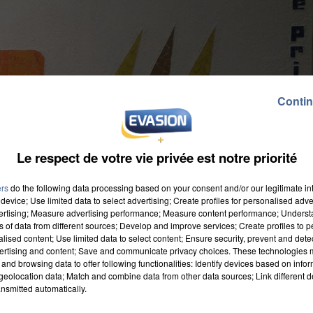
Contin
Le respect de votre vie privée est notre priorité
ers
do the following data processing based on your consent and/or our legitimate int
device; Use limited data to select advertising; Create profiles for personalised adver
vertising; Measure advertising performance; Measure content performance; Unders
ns of data from different sources; Develop and improve services; Create profiles to 
alised content; Use limited data to select content; Ensure security, prevent and detect
ertising and content; Save and communicate privacy choices. These technologies
and browsing data to offer following functionalities: Identify devices based on infor
eolocation data; Match and combine data from other data sources; Link different de
nsmitted automatically.
anciel pour une classe de CE1 en raison du contexte