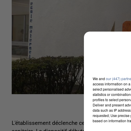
We and
our (447) partn
access information on a 
select personalised ad
statistics or combinatio
profiles to select person
Deliver and present adv
data such as IP address 
requested; Use precise g
based on information tra
L'établissement déclenche cette mesure en dist