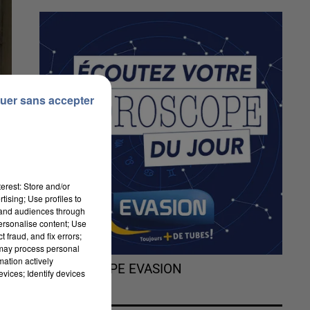
uer sans accepter
erest: Store and/or
tising; Use profiles to
tand audiences through
personalise content; Use
 fraud, and fix errors;
 may process personal
mation actively
L'HOROSCOPE EVASION
vices; Identify devices