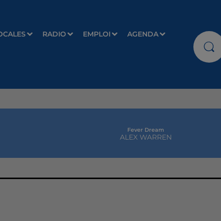
OCALES
RADIO
EMPLOI
AGENDA
Fever Dream
ALEX WARREN