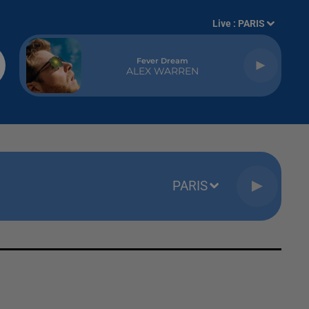
Live :
PARIS
Fever Dream
ALEX WARREN
PARIS