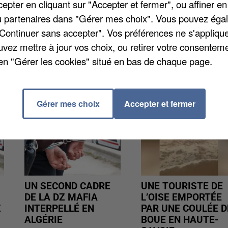
 durer toute la semaine. Seul un accueil partiel des
pter en cliquant sur "Accepter et fermer", ou affiner en
fs accueillis sur les temps périscolaires seront
/ou partenaires dans "Gérer mes choix". Vous pouvez éga
"Continuer sans accepter". Vos préférences ne s'appliqu
uvez mettre à jour vos choix, ou retirer votre consenteme
en "Gérer les cookies" situé en bas de chaque page.
Gérer mes choix
Accepter et fermer
UN SECOND CADRE
UNE TOURISTE DE
DE LA DZ MAFIA
L’OISE EMPORTÉE
Z
INTERPELLÉ EN
PAR UNE COULÉE D
ALGÉRIE
BOUE EN HAUTE-