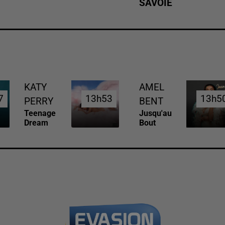
SAVOIE
KATY
AMEL
7
7
13h53
13h53
13h5
13h5
PERRY
BENT
Teenage
Jusqu'au
Dream
Bout