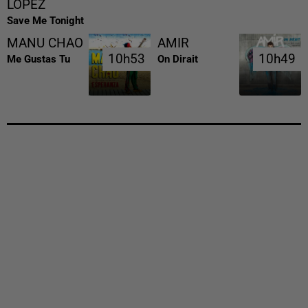
LOPEZ
Save Me Tonight
MANU CHAO
AMIR
10h53
10h53
10h49
10h49
Me Gustas Tu
On Dirait