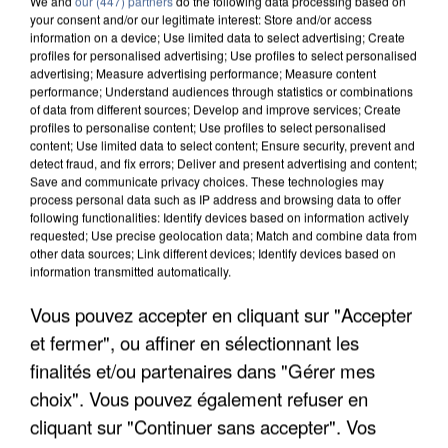
We and
our (447) partners
do the following data processing based on
your consent and/or our legitimate interest: Store and/or access
information on a device; Use limited data to select advertising; Create
profiles for personalised advertising; Use profiles to select personalised
advertising; Measure advertising performance; Measure content
performance; Understand audiences through statistics or combinations
of data from different sources; Develop and improve services; Create
profiles to personalise content; Use profiles to select personalised
content; Use limited data to select content; Ensure security, prevent and
detect fraud, and fix errors; Deliver and present advertising and content;
Save and communicate privacy choices. These technologies may
process personal data such as IP address and browsing data to offer
following functionalities: Identify devices based on information actively
requested; Use precise geolocation data; Match and combine data from
L’UN DES FONDATEURS SUPPOSÉS DE LA DZ
other data sources; Link different devices; Identify devices based on
MAFIA INTERPELLÉ EN ALGÉRIE
information transmitted automatically.
Vous pouvez accepter en cliquant sur "Accepter
et fermer", ou affiner en sélectionnant les
finalités et/ou partenaires dans "Gérer mes
choix". Vous pouvez également refuser en
cliquant sur "Continuer sans accepter". Vos