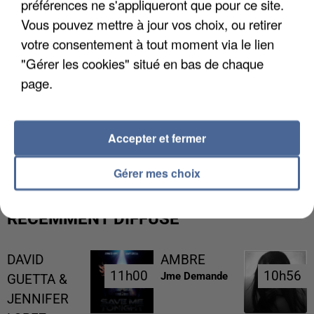
préférences ne s'appliqueront que pour ce site.
Vous pouvez mettre à jour vos choix, ou retirer
votre consentement à tout moment via le lien
"Gérer les cookies" situé en bas de chaque
page.
UN SECOND CADRE DE LA DZ MAFIA
Accepter et fermer
INTERPELLÉ EN ALGÉRIE
Gérer mes choix
RÉCEMMENT DIFFUSÉ
DAVID
AMBRE
11h00
11h00
10h56
10h56
Jme Demande
GUETTA &
JENNIFER