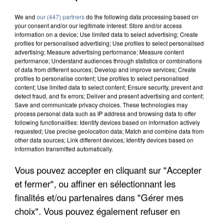
We and
our (447) partners
do the following data processing based on
your consent and/or our legitimate interest: Store and/or access
information on a device; Use limited data to select advertising; Create
profiles for personalised advertising; Use profiles to select personalised
advertising; Measure advertising performance; Measure content
performance; Understand audiences through statistics or combinations
of data from different sources; Develop and improve services; Create
profiles to personalise content; Use profiles to select personalised
content; Use limited data to select content; Ensure security, prevent and
detect fraud, and fix errors; Deliver and present advertising and content;
Save and communicate privacy choices. These technologies may
process personal data such as IP address and browsing data to offer
following functionalities: Identify devices based on information actively
requested; Use precise geolocation data; Match and combine data from
other data sources; Link different devices; Identify devices based on
information transmitted automatically.
Vous pouvez accepter en cliquant sur "Accepter
UNE TOURISTE DE L’OISE EMPORTÉE PAR UNE
et fermer", ou affiner en sélectionnant les
COULÉE DE BOUE EN HAUTE-SAVOIE
finalités et/ou partenaires dans "Gérer mes
choix". Vous pouvez également refuser en