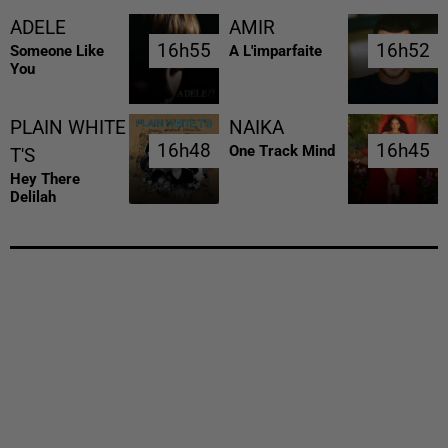
ADELE
AMIR
16h55
16h55
16h52
16h52
Someone Like
A L'imparfaite
You
PLAIN WHITE
NAIKA
16h48
16h48
16h45
16h45
One Track Mind
T'S
Hey There
Delilah