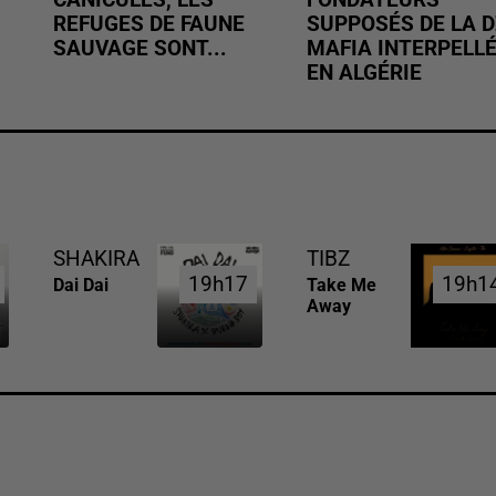
CANICULES, LES
FONDATEURS
REFUGES DE FAUNE
SUPPOSÉS DE LA D
SAUVAGE SONT...
MAFIA INTERPELL
EN ALGÉRIE
SHAKIRA
TIBZ
19h17
19h17
19h1
19h1
Dai Dai
Take Me
Away