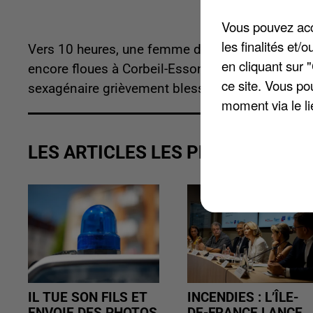
Vous pouvez acce
les finalités et
Vers 10 heures, une femme de 60 ans a été perc
en cliquant sur 
encore floues à Corbeil-Essonnes. Les pompiers 
ce site. Vous po
sexagénaire grièvement blessée vers le centre hos
moment via le li
LES ARTICLES LES PLUS VUS
IL TUE SON FILS ET
INCENDIES : L’ÎLE-