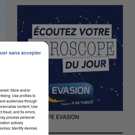
uer sans accepter
erest: Store and/or
tising; Use profiles to
tand audiences through
personalise content; Use
 fraud, and fix errors;
L'HOROSCOPE EVASION
 may process personal
mation actively
vices; Identify devices