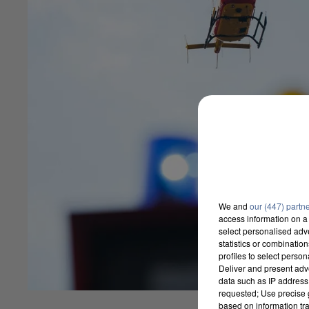
We and
our (447) partn
access information on a 
select personalised ad
statistics or combinatio
profiles to select person
Deliver and present adv
data such as IP address 
requested; Use precise g
based on information tra