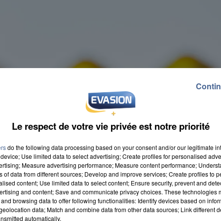
Contin
Le respect de votre vie privée est notre priorité
ers
do the following data processing based on your consent and/or our legitimate int
device; Use limited data to select advertising; Create profiles for personalised adver
vertising; Measure advertising performance; Measure content performance; Unders
ns of data from different sources; Develop and improve services; Create profiles to 
alised content; Use limited data to select content; Ensure security, prevent and detect
ertising and content; Save and communicate privacy choices. These technologies
and browsing data to offer following functionalities: Identify devices based on infor
eolocation data; Match and combine data from other data sources; Link different de
nsmitted automatically.