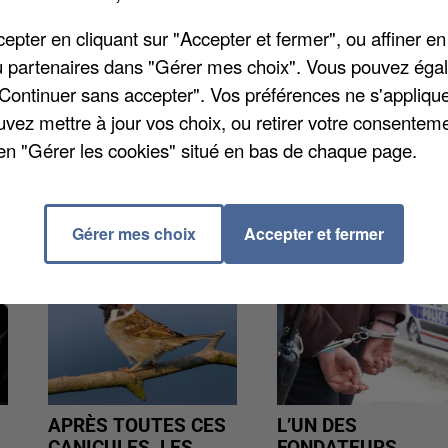
pter en cliquant sur "Accepter et fermer", ou affiner en
/ou partenaires dans "Gérer mes choix". Vous pouvez éga
utée par un poids-lourd dans des circonstances
"Continuer sans accepter". Vos préférences ne s'appliqu
sont rapidement intervenus. Ils ont héliporté la
uvez mettre à jour vos choix, ou retirer votre consenteme
pitalier de la Pitié-Salpétrière.
en "Gérer les cookies" situé en bas de chaque page.
Gérer mes choix
Accepter et fermer
APRÈS TOUTES CES
L’UN DES