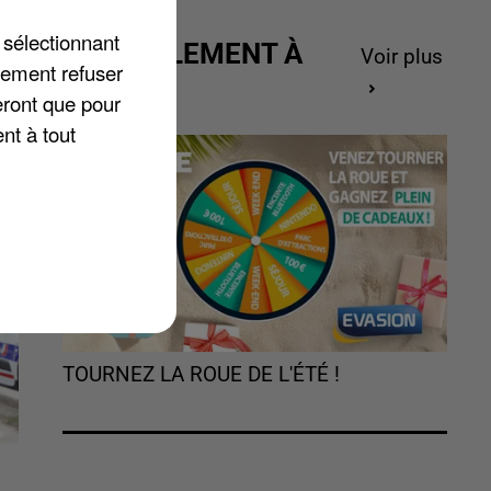
 sélectionnant
ACTUELLEMENT À
Voir plus
lement refuser
GAGNER
eront que pour
nt à tout
TOURNEZ LA ROUE DE L'ÉTÉ !