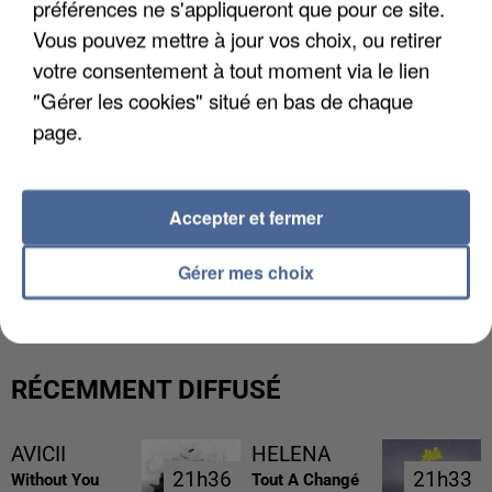
préférences ne s'appliqueront que pour ce site.
Vous pouvez mettre à jour vos choix, ou retirer
votre consentement à tout moment via le lien
"Gérer les cookies" situé en bas de chaque
page.
Accepter et fermer
Gérer mes choix
LES FRANÇAIS, FANS DE LA FLEMME
RÉCEMMENT DIFFUSÉ
AVICII
HELENA
21h36
21h36
21h33
21h33
Without You
Tout A Changé