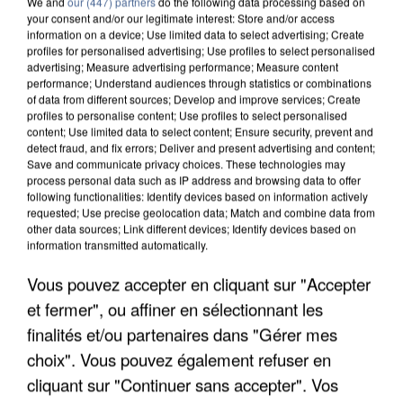
We and
our (447) partners
do the following data processing based on
your consent and/or our legitimate interest: Store and/or access
information on a device; Use limited data to select advertising; Create
profiles for personalised advertising; Use profiles to select personalised
advertising; Measure advertising performance; Measure content
performance; Understand audiences through statistics or combinations
of data from different sources; Develop and improve services; Create
profiles to personalise content; Use profiles to select personalised
content; Use limited data to select content; Ensure security, prevent and
detect fraud, and fix errors; Deliver and present advertising and content;
Save and communicate privacy choices. These technologies may
process personal data such as IP address and browsing data to offer
following functionalities: Identify devices based on information actively
requested; Use precise geolocation data; Match and combine data from
other data sources; Link different devices; Identify devices based on
information transmitted automatically.
LES DONNÉES DE 300 000 CLIENTS DÉROBÉES À
Vous pouvez accepter en cliquant sur "Accepter
INTERMARCHÉ APRÈS UNE...
et fermer", ou affiner en sélectionnant les
finalités et/ou partenaires dans "Gérer mes
choix". Vous pouvez également refuser en
cliquant sur "Continuer sans accepter". Vos