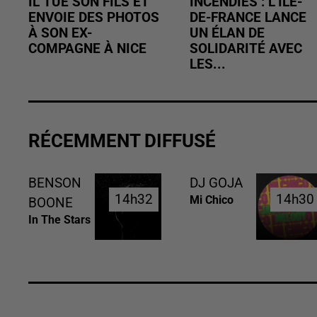
IL TUE SON FILS ET
INCENDIES : L’ÎLE-
ENVOIE DES PHOTOS
DE-FRANCE LANCE
À SON EX-
UN ÉLAN DE
COMPAGNE À NICE
SOLIDARITÉ AVEC
LES...
RÉCEMMENT DIFFUSÉ
BENSON
DJ GOJA
14h32
14h32
14h30
14h30
Mi Chico
BOONE
In The Stars