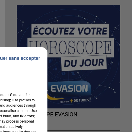
uer sans accepter
erest: Store and/or
tising; Use profiles to
tand audiences through
personalise content; Use
L'HOROSCOPE EVASION
 fraud, and fix errors;
 may process personal
mation actively
vices; Identify devices