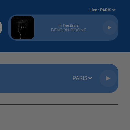
Live :
PARIS
In The Stars
BENSON BOONE
PARIS