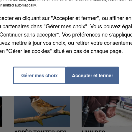
es impôts des particuliers. Elles auront lieu lundi 9 
nsmitted automatically.
 la commune, située passage Au Fil de l'eau. Un agen
pter en cliquant sur "Accepter et fermer", ou affiner en
ndez-vous au 09 64 22 75 72. Sachez que la date limite
/ou partenaires dans "Gérer mes choix". Vous pouvez éga
 et papier le 19 mai.
"Continuer sans accepter". Vos préférences ne s'appliqu
uvez mettre à jour vos choix, ou retirer votre consenteme
en "Gérer les cookies" situé en bas de chaque page.
Gérer mes choix
Accepter et fermer