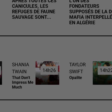
APRÈS TOUTES CES
L’UN DES
CANICULES, LES
FONDATEURS
REFUGES DE FAUNE
SUPPOSÉS DE LA D
SAUVAGE SONT...
MAFIA INTERPELL
EN ALGÉRIE
SHANIA
TAYLOR
14h26
14h26
14h2
14h2
TWAIN
SWIFT
That Don't
Opalite
Impress Me
Much