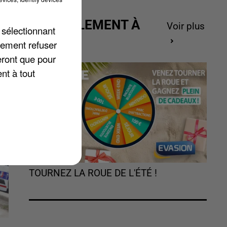
et
t
ACTUELLEMENT À
Voir plus
 sélectionnant
GAGNER
lement refuser
eront que pour
nt à tout
TOURNEZ LA ROUE DE L'ÉTÉ !