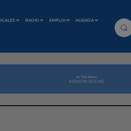
OCALES
RADIO
EMPLOI
AGENDA
In The Stars
BENSON BOONE