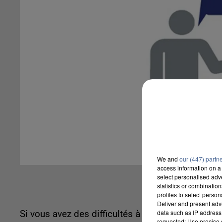
We and
our (447) partn
access information on a 
select personalised ad
statistics or combinatio
profiles to select person
Deliver and present adv
data such as IP address 
Si vous avez des difficultés à comprendre les d
requested; Use precise g