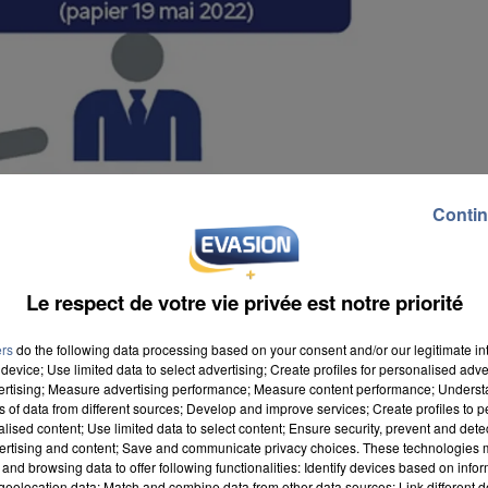
Contin
Le respect de votre vie privée est notre priorité
ers
do the following data processing based on your consent and/or our legitimate int
device; Use limited data to select advertising; Create profiles for personalised adver
vertising; Measure advertising performance; Measure content performance; Unders
ns of data from different sources; Develop and improve services; Create profiles to 
alised content; Use limited data to select content; Ensure security, prevent and detect
ertising and content; Save and communicate privacy choices. These technologies
and browsing data to offer following functionalities: Identify devices based on infor
émarches en termes de fiscalité, sachez que des
eolocation data; Match and combine data from other data sources; Link different de