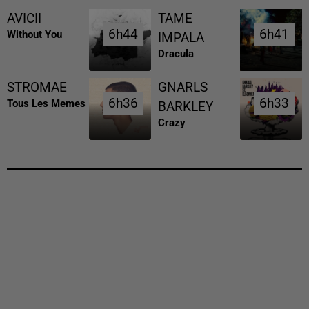
AVICII
TAME
6h44
6h44
6h41
6h41
Without You
IMPALA
Dracula
STROMAE
GNARLS
6h36
6h36
6h33
6h33
Tous Les Memes
BARKLEY
Crazy