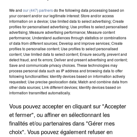
We and
our (447) partners
do the following data processing based on
your consent and/or our legitimate interest: Store and/or access
information on a device; Use limited data to select advertising; Create
profiles for personalised advertising; Use profiles to select personalised
advertising; Measure advertising performance; Measure content
performance; Understand audiences through statistics or combinations
of data from different sources; Develop and improve services; Create
profiles to personalise content; Use profiles to select personalised
content; Use limited data to select content; Ensure security, prevent and
detect fraud, and fix errors; Deliver and present advertising and content;
Save and communicate privacy choices. These technologies may
process personal data such as IP address and browsing data to offer
following functionalities: Identify devices based on information actively
requested; Use precise geolocation data; Match and combine data from
other data sources; Link different devices; Identify devices based on
information transmitted automatically.
Vous pouvez accepter en cliquant sur "Accepter
UN SECOND CADRE DE LA DZ MAFIA
et fermer", ou affiner en sélectionnant les
INTERPELLÉ EN ALGÉRIE
finalités et/ou partenaires dans "Gérer mes
choix". Vous pouvez également refuser en