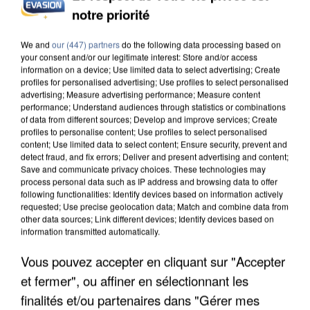
L’UN DES FONDATEURS SUPPOSÉS DE LA DZ
notre priorité
MAFIA INTERPELLÉ EN ALGÉRIE
We and
our (447) partners
do the following data processing based on
your consent and/or our legitimate interest: Store and/or access
information on a device; Use limited data to select advertising; Create
profiles for personalised advertising; Use profiles to select personalised
advertising; Measure advertising performance; Measure content
performance; Understand audiences through statistics or combinations
of data from different sources; Develop and improve services; Create
profiles to personalise content; Use profiles to select personalised
content; Use limited data to select content; Ensure security, prevent and
detect fraud, and fix errors; Deliver and present advertising and content;
Save and communicate privacy choices. These technologies may
process personal data such as IP address and browsing data to offer
following functionalities: Identify devices based on information actively
requested; Use precise geolocation data; Match and combine data from
other data sources; Link different devices; Identify devices based on
information transmitted automatically.
Vous pouvez accepter en cliquant sur "Accepter
UN SECOND CADRE DE LA DZ MAFIA
et fermer", ou affiner en sélectionnant les
INTERPELLÉ EN ALGÉRIE
finalités et/ou partenaires dans "Gérer mes