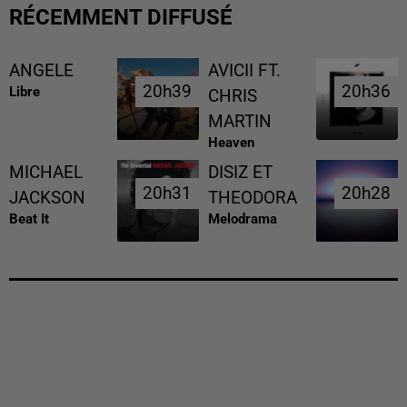
RÉCEMMENT DIFFUSÉ
ANGELE
AVICII FT.
20h39
20h39
20h36
20h36
Libre
CHRIS
MARTIN
Heaven
MICHAEL
DISIZ ET
20h31
20h31
20h28
20h28
JACKSON
THEODORA
Beat It
Melodrama