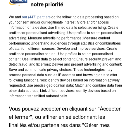
notre priorité
UNE TOURISTE DE L’OISE EMPORTÉE PAR UNE
COULÉE DE BOUE EN HAUTE-SAVOIE
We and
our (447) partners
do the following data processing based on
your consent and/or our legitimate interest: Store and/or access
information on a device; Use limited data to select advertising; Create
profiles for personalised advertising; Use profiles to select personalised
advertising; Measure advertising performance; Measure content
performance; Understand audiences through statistics or combinations
of data from different sources; Develop and improve services; Create
profiles to personalise content; Use profiles to select personalised
content; Use limited data to select content; Ensure security, prevent and
detect fraud, and fix errors; Deliver and present advertising and content;
Save and communicate privacy choices. These technologies may
process personal data such as IP address and browsing data to offer
following functionalities: Identify devices based on information actively
requested; Use precise geolocation data; Match and combine data from
other data sources; Link different devices; Identify devices based on
information transmitted automatically.
Vous pouvez accepter en cliquant sur "Accepter
et fermer", ou affiner en sélectionnant les
LES DONNÉES DE 300 000 CLIENTS DÉROBÉES À
finalités et/ou partenaires dans "Gérer mes
INTERMARCHÉ APRÈS UNE...