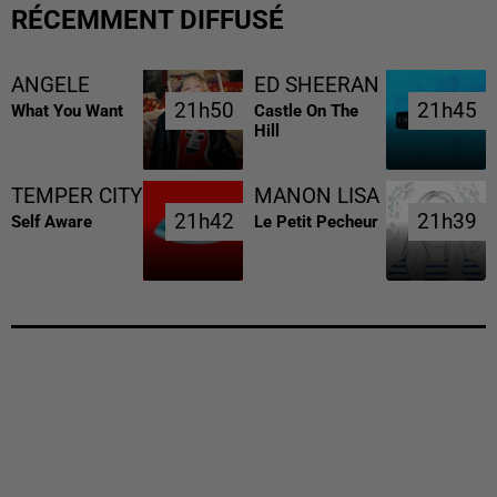
RÉCEMMENT DIFFUSÉ
ANGELE
ED SHEERAN
21h50
21h50
21h45
21h45
What You Want
Castle On The
Hill
TEMPER CITY
MANON LISA
21h42
21h42
21h39
21h39
Self Aware
Le Petit Pecheur