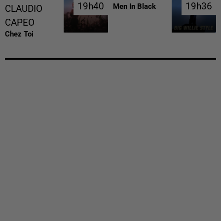
19h40
19h40
19h36
19h36
Men In Black
CLAUDIO
CAPEO
Chez Toi