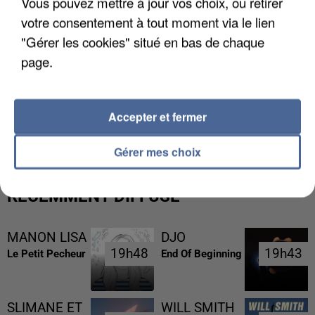
Vous pouvez mettre à jour vos choix, ou retirer
votre consentement à tout moment via le lien
"Gérer les cookies" situé en bas de chaque
page.
L’UN DES FONDATEURS SUPPOSÉS DE LA DZ
Accepter et fermer
MAFIA INTERPELLÉ EN ALGÉRIE
Gérer mes choix
RÉCEMMENT DIFFUSÉ
MANON LISA
DJO
19h48
19h48
19h43
19h43
Le Petit Pecheur
End Of Beginning
SLIMANE ET
WILL SMITH