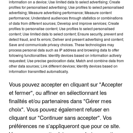
information on a device; Use limited data to select advertising; Create
profiles for personalised advertising; Use profiles to select personalised
advertising; Measure advertising performance; Measure content
performance; Understand audiences through statistics or combinations
of data from different sources; Develop and improve services; Create
profiles to personalise content; Use profiles to select personalised
content; Use limited data to select content; Ensure security, prevent and
detect fraud, and fix errors; Deliver and present advertising and content;
Save and communicate privacy choices. These technologies may
process personal data such as IP address and browsing data to offer
following functionalities: Identify devices based on information actively
requested; Use precise geolocation data; Match and combine data from
APRÈS TOUTES CES CANICULES, LES REFUGES
other data sources; Link different devices; Identify devices based on
DE FAUNE SAUVAGE SONT...
information transmitted automatically.
Vous pouvez accepter en cliquant sur "Accepter
et fermer", ou affiner en sélectionnant les
finalités et/ou partenaires dans "Gérer mes
choix". Vous pouvez également refuser en
cliquant sur "Continuer sans accepter". Vos
préférences ne s'appliqueront que pour ce site.