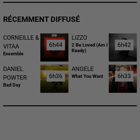
RÉCEMMENT DIFFUSÉ
CORNEILLE &
LIZZO
6h44
6h44
6h42
6h42
2 Be Loved (am I
VITAA
Ready)
Ensemble
DANIEL
ANGELE
6h36
6h36
6h33
6h33
What You Want
POWTER
Bad Day