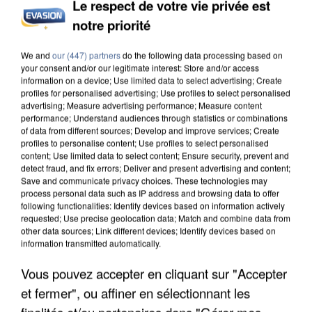
Le respect de votre vie privée est
notre priorité
INCENDIES : L’ÎLE-DE-FRANCE LANCE UN ÉLAN
DE SOLIDARITÉ AVEC LES...
We and
our (447) partners
do the following data processing based on
your consent and/or our legitimate interest: Store and/or access
information on a device; Use limited data to select advertising; Create
profiles for personalised advertising; Use profiles to select personalised
advertising; Measure advertising performance; Measure content
performance; Understand audiences through statistics or combinations
of data from different sources; Develop and improve services; Create
profiles to personalise content; Use profiles to select personalised
content; Use limited data to select content; Ensure security, prevent and
detect fraud, and fix errors; Deliver and present advertising and content;
Save and communicate privacy choices. These technologies may
process personal data such as IP address and browsing data to offer
following functionalities: Identify devices based on information actively
requested; Use precise geolocation data; Match and combine data from
other data sources; Link different devices; Identify devices based on
information transmitted automatically.
Vous pouvez accepter en cliquant sur "Accepter
et fermer", ou affiner en sélectionnant les
APRÈS TOUTES CES CANICULES, LES REFUGES