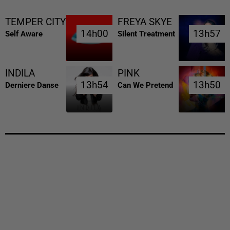
TEMPER CITY
FREYA SKYE
14h00
14h00
13h57
13h57
Self Aware
Silent Treatment
INDILA
PINK
13h54
13h54
13h50
13h50
Derniere Danse
Can We Pretend