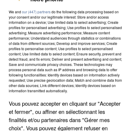
DE SOLIDARITÉ AVEC LES...
We and
our (447) partners
do the following data processing based on
your consent and/or our legitimate interest: Store and/or access
information on a device; Use limited data to select advertising; Create
profiles for personalised advertising; Use profiles to select personalised
advertising; Measure advertising performance; Measure content
performance; Understand audiences through statistics or combinations
of data from different sources; Develop and improve services; Create
profiles to personalise content; Use profiles to select personalised
content; Use limited data to select content; Ensure security, prevent and
detect fraud, and fix errors; Deliver and present advertising and content;
Save and communicate privacy choices. These technologies may
process personal data such as IP address and browsing data to offer
following functionalities: Identify devices based on information actively
requested; Use precise geolocation data; Match and combine data from
other data sources; Link different devices; Identify devices based on
information transmitted automatically.
Vous pouvez accepter en cliquant sur "Accepter
APRÈS TOUTES CES CANICULES, LES REFUGES
et fermer", ou affiner en sélectionnant les
DE FAUNE SAUVAGE SONT...
finalités et/ou partenaires dans "Gérer mes
choix". Vous pouvez également refuser en