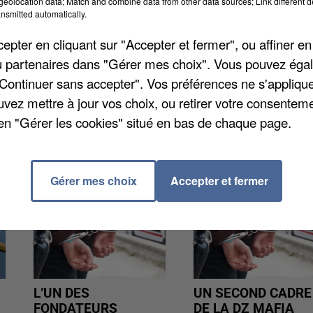
eolocation data; Match and combine data from other data sources; Link different de
nsmitted automatically.
la-Jolie. Ça s'est passé près de la Collégiale. C'est u
pter en cliquant sur "Accepter et fermer", ou affiner en
s autorités ont immédiatement été prévenues et un
/ou partenaires dans "Gérer mes choix". Vous pouvez éga
de déminage ont pris l'objet en charge. Il a été
"Continuer sans accepter". Vos préférences ne s'appliqu
morcé car ce dernier était toujours chargé en explosi
uvez mettre à jour vos choix, ou retirer votre consenteme
en "Gérer les cookies" situé en bas de chaque page.
Gérer mes choix
Accepter et fermer
L’UN DES
UN SECOND CADRE
FONDATEURS
DE LA DZ MAFIA