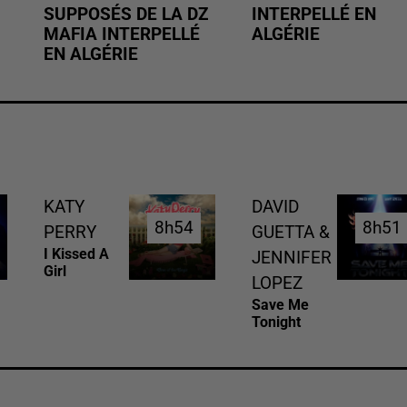
SUPPOSÉS DE LA DZ
INTERPELLÉ EN
MAFIA INTERPELLÉ
ALGÉRIE
EN ALGÉRIE
KATY
DAVID
8h54
8h54
8h51
8h51
PERRY
GUETTA &
I Kissed A
JENNIFER
Girl
LOPEZ
Save Me
Tonight