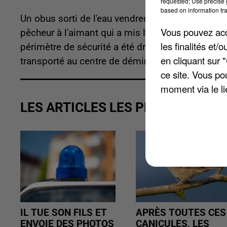
requested; Use precise g
based on information tra
Un obus sorti de l'eau vendredi dernier à Mantes-
Vous pouvez acce
pêcheur à l'aimant qui a mis la main dessus. Le
les finalités et
périmètre de sécurité a été dressé. Les services 
en cliquant sur 
transporté au centre de déminage pour être désa
ce site. Vous po
moment via le li
LES ARTICLES LES PLUS VUS
IL TUE SON FILS ET
APRÈS TOUTES CES
ENVOIE DES PHOTOS
CANICULES, LES