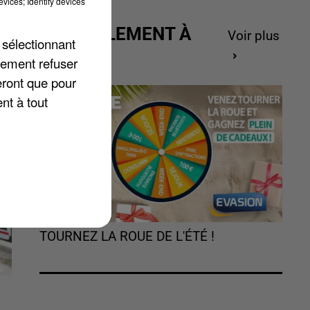
vices; Identify devices
n
ACTUELLEMENT À
Voir plus
 sélectionnant
GAGNER
lement refuser
eront que pour
f.
nt à tout
TOURNEZ LA ROUE DE L'ÉTÉ !