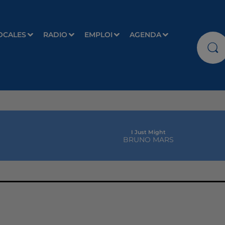
OCALES
RADIO
EMPLOI
AGENDA
I Just Might
BRUNO MARS