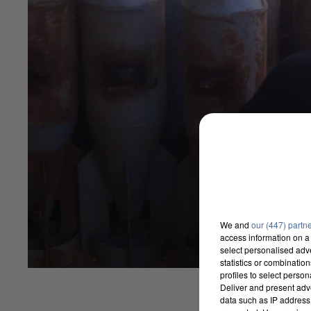
We and
our (447) partn
access information on a 
select personalised ad
statistics or combinatio
profiles to select person
Deliver and present adv
data such as IP address 