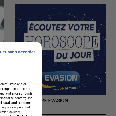
uer sans accepter
erest: Store and/or
tising; Use profiles to
tand audiences through
personalise content; Use
L'HOROSCOPE EVASION
 fraud, and fix errors;
 may process personal
mation actively