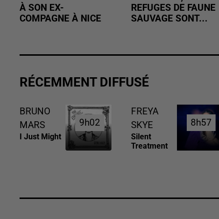
À SON EX-
REFUGES DE FAUNE
COMPAGNE À NICE
SAUVAGE SONT...
RÉCEMMENT DIFFUSÉ
BRUNO
FREYA
9h02
9h02
8h57
8h57
MARS
SKYE
I Just Might
Silent
Treatment