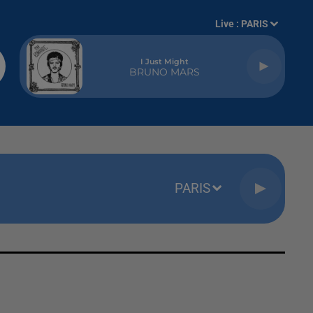
Live :
PARIS
I Just Might
BRUNO MARS
PARIS