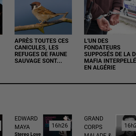
APRÈS TOUTES CES
L’UN DES
CANICULES, LES
FONDATEURS
REFUGES DE FAUNE
SUPPOSÉS DE LA D
SAUVAGE SONT...
MAFIA INTERPELL
EN ALGÉRIE
EDWARD
GRAND
16h26
16h26
16h
16h
MAYA
CORPS
Stereo Love
MALADE &