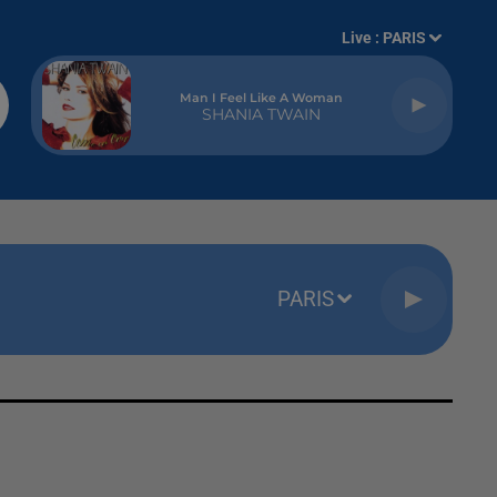
Live :
PARIS
Man I Feel Like A Woman
SHANIA TWAIN
PARIS