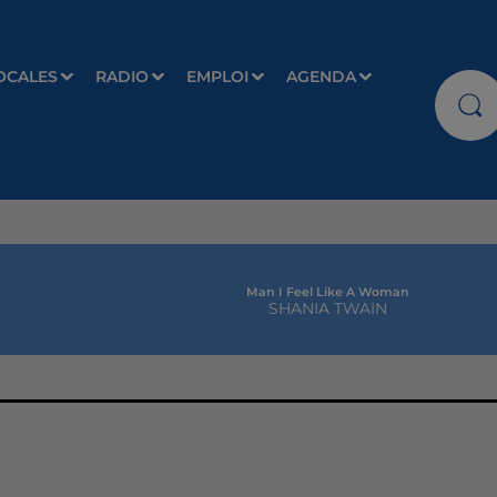
OCALES
RADIO
EMPLOI
AGENDA
Man I Feel Like A Woman
SHANIA TWAIN