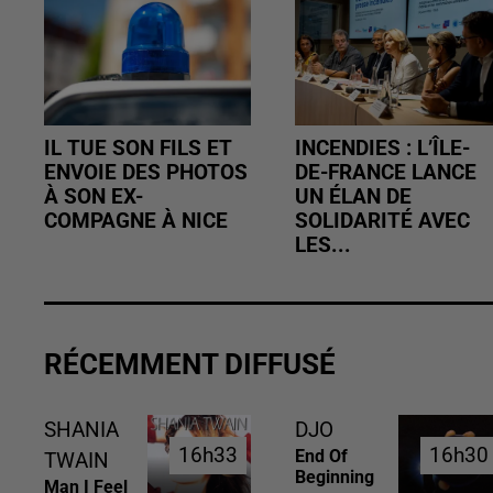
IL TUE SON FILS ET
INCENDIES : L’ÎLE-
ENVOIE DES PHOTOS
DE-FRANCE LANCE
À SON EX-
UN ÉLAN DE
COMPAGNE À NICE
SOLIDARITÉ AVEC
LES...
RÉCEMMENT DIFFUSÉ
SHANIA
DJO
16h33
16h33
16h30
16h30
End Of
TWAIN
Beginning
Man I Feel