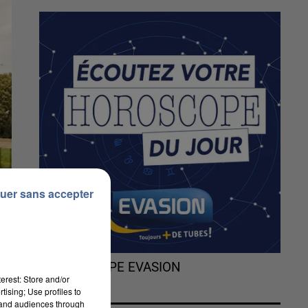
uer sans accepter
L'HOROSCOPE EVASION
erest: Store and/or
tising; Use profiles to
tand audiences through