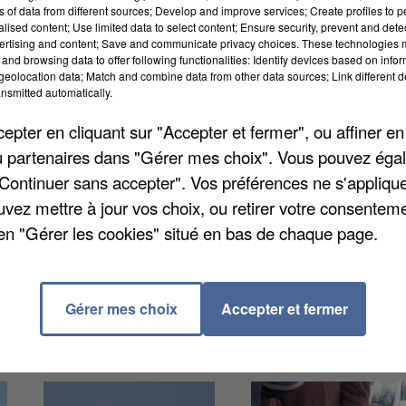
ns of data from different sources; Develop and improve services; Create profiles to 
alised content; Use limited data to select content; Ensure security, prevent and detect
ertising and content; Save and communicate privacy choices. These technologies
and browsing data to offer following functionalities: Identify devices based on infor
eolocation data; Match and combine data from other data sources; Link different de
nsmitted automatically.
pter en cliquant sur "Accepter et fermer", ou affiner en
es aujourd'hui, rue des Aunettes. Le site est le 19ème
/ou partenaires dans "Gérer mes choix". Vous pouvez éga
francilienne pour l'énergie, les déchets et
"Continuer sans accepter". Vos préférences ne s'appliqu
uais de déchargement pour le dépôt des gravats,
uvez mettre à jour vos choix, ou retirer votre consenteme
meubles. Des bornes papiers, emballages, textiles et
en "Gérer les cookies" situé en bas de chaque page.
particuliers. Il suffit d'être muni d'un badge d'accès
es jours sauf le mardi et le jeudi.
Gérer mes choix
Accepter et fermer