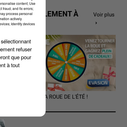
personalise content; Use
 fraud, and fix errors;
ACTUELLEMENT À
 may process personal
Voir plus
mation actively
GAGNER
vices; Identify devices
 sélectionnant
lement refuser
eront que pour
nt à tout
TOURNEZ LA ROUE DE L'ÉTÉ !