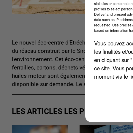
statistics or combinatio
profiles to select person
Deliver and present adv
data such as IP address 
requested; Use precise g
based on information tra
Vous pouvez acce
Le nouvel éco-centre d'Etréchy a ouvert ses port
les finalités et
du réseau construit par le Siredom, l'Agence sud 
en cliquant sur 
l'environnement. Cet éco-centre regroupe huit q
ce site. Vous po
ferrailles, cartons, déchets végétaux ou encore 
moment via le li
huiles moteur sont également accessible pour les 
disponible sur demande. Le site est ouvert tous l
LES ARTICLES LES PLUS VUS