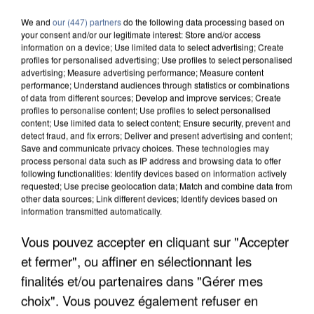
We and
our (447) partners
do the following data processing based on
your consent and/or our legitimate interest: Store and/or access
information on a device; Use limited data to select advertising; Create
profiles for personalised advertising; Use profiles to select personalised
advertising; Measure advertising performance; Measure content
performance; Understand audiences through statistics or combinations
of data from different sources; Develop and improve services; Create
profiles to personalise content; Use profiles to select personalised
content; Use limited data to select content; Ensure security, prevent and
detect fraud, and fix errors; Deliver and present advertising and content;
Save and communicate privacy choices. These technologies may
process personal data such as IP address and browsing data to offer
following functionalities: Identify devices based on information actively
requested; Use precise geolocation data; Match and combine data from
other data sources; Link different devices; Identify devices based on
information transmitted automatically.
Vous pouvez accepter en cliquant sur "Accepter
UN SECOND CADRE DE LA DZ MAFIA
INTERPELLÉ EN ALGÉRIE
et fermer", ou affiner en sélectionnant les
finalités et/ou partenaires dans "Gérer mes
choix". Vous pouvez également refuser en