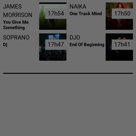
JAMES
NAIKA
17h54
17h54
17h50
17h50
One Track Mind
MORRISON
You Give Me
Something
SOPRANO
DJO
17h47
17h47
17h41
17h41
Dj
End Of Beginning