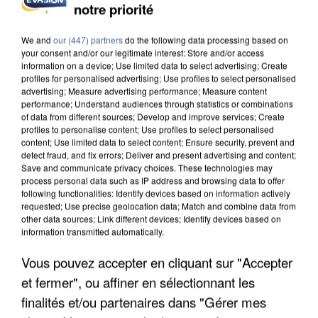
notre priorité
MAFIA INTERPELLÉ EN ALGÉRIE
We and
our (447) partners
do the following data processing based on
your consent and/or our legitimate interest: Store and/or access
information on a device; Use limited data to select advertising; Create
profiles for personalised advertising; Use profiles to select personalised
advertising; Measure advertising performance; Measure content
performance; Understand audiences through statistics or combinations
of data from different sources; Develop and improve services; Create
profiles to personalise content; Use profiles to select personalised
content; Use limited data to select content; Ensure security, prevent and
detect fraud, and fix errors; Deliver and present advertising and content;
Save and communicate privacy choices. These technologies may
process personal data such as IP address and browsing data to offer
following functionalities: Identify devices based on information actively
requested; Use precise geolocation data; Match and combine data from
other data sources; Link different devices; Identify devices based on
information transmitted automatically.
Vous pouvez accepter en cliquant sur "Accepter
UN SECOND CADRE DE LA DZ MAFIA
et fermer", ou affiner en sélectionnant les
INTERPELLÉ EN ALGÉRIE
finalités et/ou partenaires dans "Gérer mes