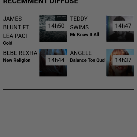
RÉCEMMENT DIFFUSÉ
JAMES
TEDDY
14h50
14h50
14h47
14h47
BLUNT FT.
SWIMS
Mr Know It All
LEA PACI
Cold
BEBE REXHA
ANGELE
14h44
14h44
14h37
14h37
New Religion
Balance Ton Quoi