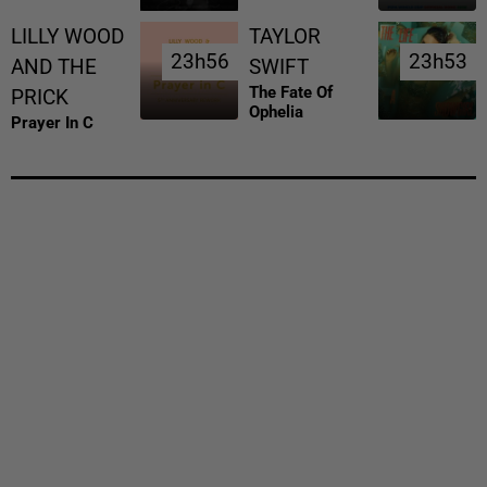
LILLY WOOD
TAYLOR
23h56
23h56
23h53
23h53
AND THE
SWIFT
The Fate Of
PRICK
Ophelia
Prayer In C