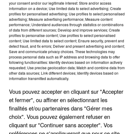
your consent and/or our legitimate interest: Store and/or access
information on a device; Use limited data to select advertising; Create
profiles for personalised advertising; Use profiles to select personalised
advertising; Measure advertising performance; Measure content
performance; Understand audiences through statistics or combinations
of data from different sources; Develop and improve services; Create
profiles to personalise content; Use profiles to select personalised
content; Use limited data to select content; Ensure security, prevent and
detect fraud, and fix errors; Deliver and present advertising and content;
Save and communicate privacy choices. These technologies may
process personal data such as IP address and browsing data to offer
following functionalities: Identify devices based on information actively
requested; Use precise geolocation data; Match and combine data from
other data sources; Link different devices; Identify devices based on
APRÈS TOUTES CES CANICULES, LES REFUGES
information transmitted automatically.
DE FAUNE SAUVAGE SONT...
Vous pouvez accepter en cliquant sur "Accepter
et fermer", ou affiner en sélectionnant les
finalités et/ou partenaires dans "Gérer mes
choix". Vous pouvez également refuser en
cliquant sur "Continuer sans accepter". Vos
préférences ne s'appliqueront que pour ce site.