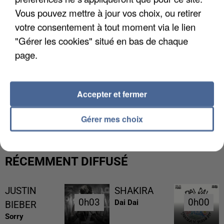
Vous pouvez mettre à jour vos choix, ou retirer
votre consentement à tout moment via le lien
"Gérer les cookies" situé en bas de chaque
page.
Accepter et fermer
L’UN DES FONDATEURS SUPPOSÉS DE LA DZ
MAFIA INTERPELLÉ EN ALGÉRIE
Gérer mes choix
RÉCEMMENT DIFFUSÉ
JUSTIN
SHAKIRA
0h03
0h03
0h00
0h00
Dai Dai
BIEBER
Sorry