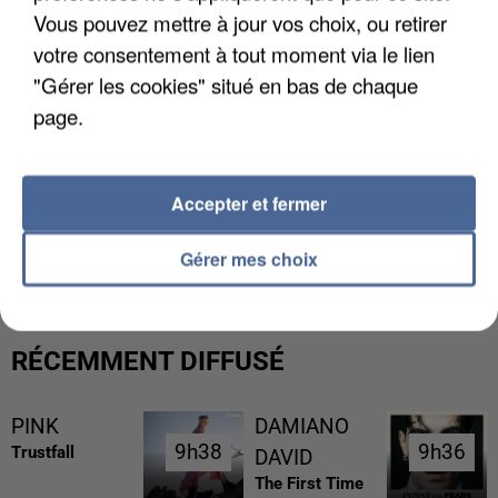
Vous pouvez mettre à jour vos choix, ou retirer
votre consentement à tout moment via le lien
"Gérer les cookies" situé en bas de chaque
page.
Accepter et fermer
UN SECOND CADRE DE LA DZ MAFIA
INTERPELLÉ EN ALGÉRIE
Gérer mes choix
RÉCEMMENT DIFFUSÉ
PINK
DAMIANO
9h38
9h38
9h36
9h36
Trustfall
DAVID
The First Time