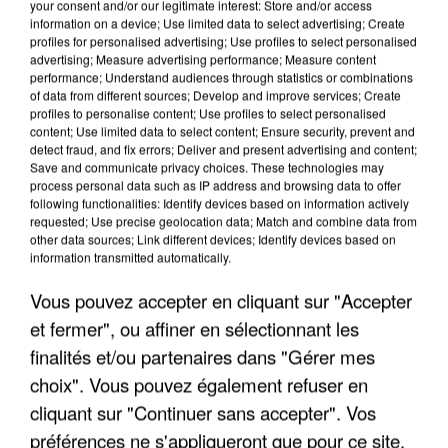
your consent and/or our legitimate interest: Store and/or access
information on a device; Use limited data to select advertising; Create
profiles for personalised advertising; Use profiles to select personalised
advertising; Measure advertising performance; Measure content
performance; Understand audiences through statistics or combinations
of data from different sources; Develop and improve services; Create
profiles to personalise content; Use profiles to select personalised
content; Use limited data to select content; Ensure security, prevent and
detect fraud, and fix errors; Deliver and present advertising and content;
Save and communicate privacy choices. These technologies may
process personal data such as IP address and browsing data to offer
following functionalities: Identify devices based on information actively
requested; Use precise geolocation data; Match and combine data from
other data sources; Link different devices; Identify devices based on
L’UN DES FONDATEURS SUPPOSÉS DE LA DZ
information transmitted automatically.
MAFIA INTERPELLÉ EN ALGÉRIE
Vous pouvez accepter en cliquant sur "Accepter
et fermer", ou affiner en sélectionnant les
finalités et/ou partenaires dans "Gérer mes
choix". Vous pouvez également refuser en
cliquant sur "Continuer sans accepter". Vos
préférences ne s'appliqueront que pour ce site.