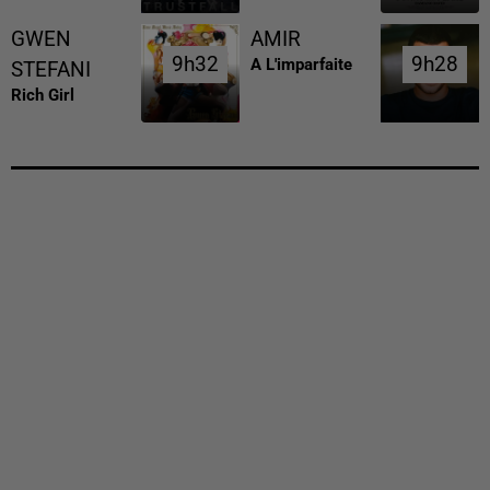
GWEN
AMIR
9h32
9h32
9h28
9h28
A L'imparfaite
STEFANI
Rich Girl