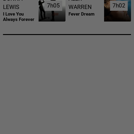
7h05
7h05
7h02
7h02
LEWIS
WARREN
I Love You
Fever Dream
Always Forever