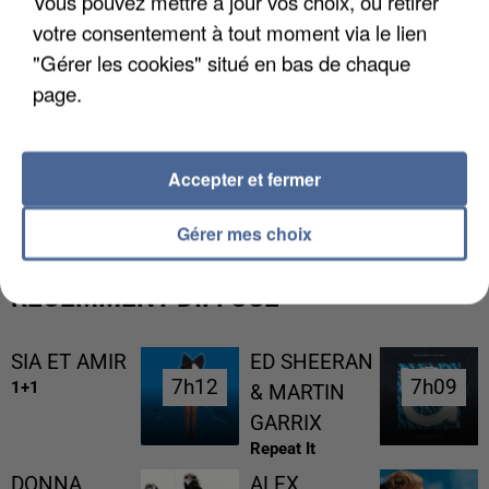
Vous pouvez mettre à jour vos choix, ou retirer
votre consentement à tout moment via le lien
"Gérer les cookies" situé en bas de chaque
page.
UN SECOND CADRE DE LA DZ MAFIA
Accepter et fermer
INTERPELLÉ EN ALGÉRIE
Gérer mes choix
RÉCEMMENT DIFFUSÉ
SIA ET AMIR
ED SHEERAN
7h12
7h12
7h09
7h09
1+1
& MARTIN
GARRIX
Repeat It
DONNA
ALEX