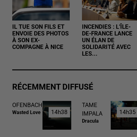
IL TUE SON FILS ET
INCENDIES : L’ÎLE-
ENVOIE DES PHOTOS
DE-FRANCE LANCE
À SON EX-
UN ÉLAN DE
COMPAGNE À NICE
SOLIDARITÉ AVEC
LES...
RÉCEMMENT DIFFUSÉ
OFENBACH
TAME
14h38
14h38
14h35
14h35
Wasted Love
IMPALA
Dracula