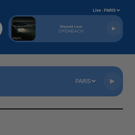
Live :
PARIS
Wasted Love
OFENBACH
PARIS