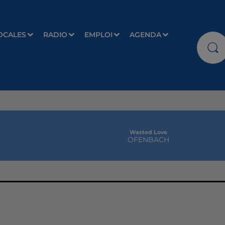
OCALES
RADIO
EMPLOI
AGENDA
Wasted Love
OFENBACH