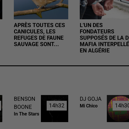
APRÈS TOUTES CES
L’UN DES
CANICULES, LES
FONDATEURS
REFUGES DE FAUNE
SUPPOSÉS DE LA D
SAUVAGE SONT...
MAFIA INTERPELL
EN ALGÉRIE
BENSON
DJ GOJA
14h32
14h32
14h3
14h3
Mi Chico
BOONE
In The Stars