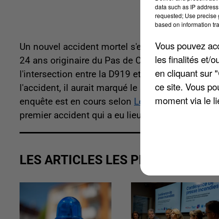
data such as IP address 
requested; Use precise g
based on information tra
Vous pouvez acce
Un nouvel accident mortel s'est produit sur les
les finalités et
24 ans originaire du Pas de Calais a perdu la vie
en cliquant sur 
l'intersection entre la D919 et la D938. D'après
ce site. Vous po
l'accident, il aurait marqué le stop avant d'être p
moment via le li
enquête est en cours selon
Le Courrier Picard
. 
premier accident qui a eu lieu à cet endroit-là, l
LES ARTICLES LES PLUS VUS