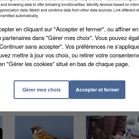
and browsing data to offer following functionalities: Identify devices based on infor
eolocation data; Match and combine data from other data sources; Link different de
nsmitted automatically.
pter en cliquant sur "Accepter et fermer", ou affiner en
 routes du département. Samedi soir, un jeune motard 
/ou partenaires dans "Gérer mes choix". Vous pouvez éga
 à Hédauville. L'accident se serait produit à
"Continuer sans accepter". Vos préférences ne s'appliqu
 le conducteur de la voiture, également impliquée dans
uvez mettre à jour vos choix, ou retirer votre consenteme
ercuté par la moto. Il a été placé en garde à vue, une
en "Gérer les cookies" situé en bas de chaque page.
Mais d'après le maire de la commune, ce n'est pas le
a vitesse est d'ailleurs souvent mise ne cause.
Gérer mes choix
Accepter et fermer