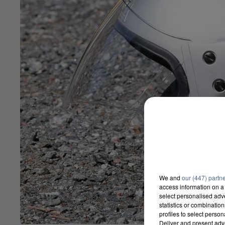
We and
our (447) partn
access information on a 
select personalised ad
statistics or combinatio
profiles to select person
Deliver and present adv