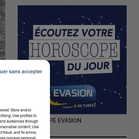
uer sans accepter
erest: Store and/or
tising; Use profiles to
L'HOROSCOPE EVASION
tand audiences through
personalise content; Use
 fraud, and fix errors;
 may process personal