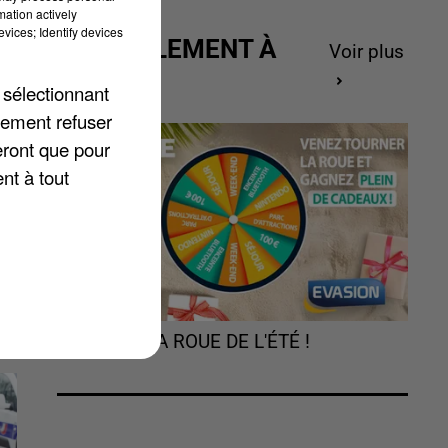
mation actively
vices; Identify devices
ACTUELLEMENT À
Voir plus
GAGNER
 sélectionnant
de
lement refuser
eront que pour
nt à tout
TOURNEZ LA ROUE DE L'ÉTÉ !