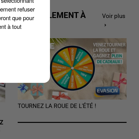
 sélectionnant
un
lement refuser
ACTUELLEMENT À
Voir plus
eront que pour
GAGNER
nt à tout
TOURNEZ LA ROUE DE L'ÉTÉ !
Z
É