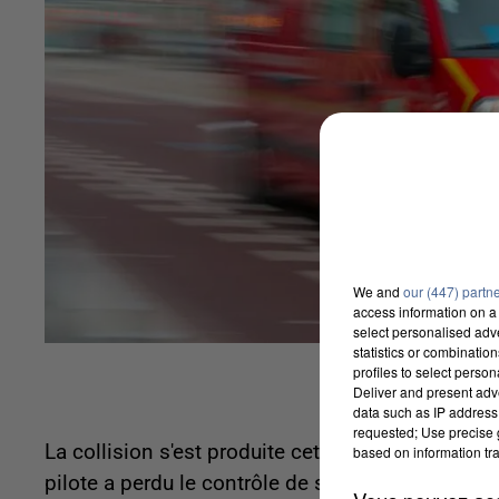
We and
our (447) partn
access information on a 
select personalised ad
statistics or combinatio
profiles to select person
Deliver and present adv
data such as IP address 
requested; Use precise g
La collision s'est produite cette nuit sur la RD1
based on information tra
pilote a perdu le contrôle de son engin et a été é