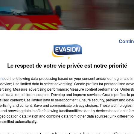
Contin
Le respect de votre vie privée est notre priorité
ers
do the following data processing based on your consent and/or our legitimate int
device; Use limited data to select advertising; Create profiles for personalised adver
vertising; Measure advertising performance; Measure content performance; Unders
ns of data from different sources; Develop and improve services; Create profiles to 
alised content; Use limited data to select content; Ensure security, prevent and detect
ertising and content; Save and communicate privacy choices. These technologies
and browsing data to offer following functionalities: Identify devices based on infor
eolocation data; Match and combine data from other data sources; Link different de
13. Un motard, seul impliqué, est grièvement blessé. L
nsmitted automatically.
jecté après avoir percuté le terre-plein central. Une