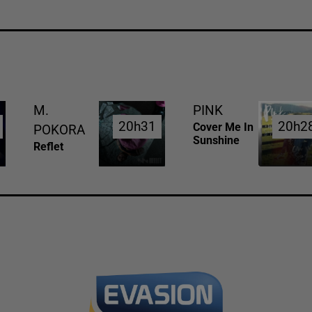
M.
PINK
20h31
20h31
20h2
20h2
Cover Me In
POKORA
Sunshine
Reflet