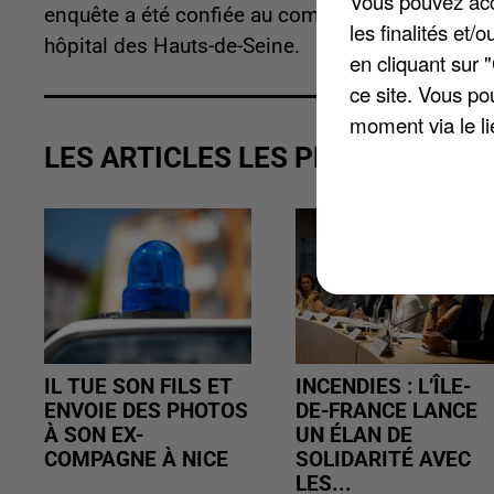
Vous pouvez acce
enquête a été confiée au commissariat de Mante
les finalités et
hôpital des Hauts-de-Seine.
en cliquant sur 
ce site. Vous po
moment via le li
LES ARTICLES LES PLUS VUS
IL TUE SON FILS ET
INCENDIES : L’ÎLE-
ENVOIE DES PHOTOS
DE-FRANCE LANCE
À SON EX-
UN ÉLAN DE
COMPAGNE À NICE
SOLIDARITÉ AVEC
LES...