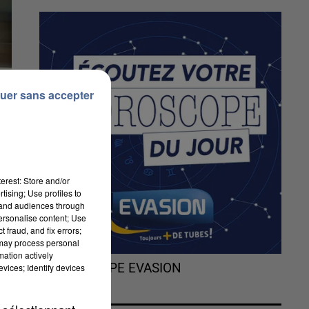
uer sans accepter
erest: Store and/or
tising; Use profiles to
tand audiences through
personalise content; Use
 fraud, and fix errors;
 may process personal
mation actively
L'HOROSCOPE EVASION
vices; Identify devices
e