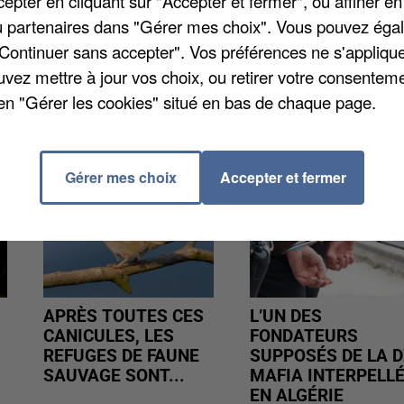
pter en cliquant sur "Accepter et fermer", ou affiner en
s-la-Jolie. L'homme de 55 ans a été transporté vers 
/ou partenaires dans "Gérer mes choix". Vous pouvez éga
"Continuer sans accepter". Vos préférences ne s'appliqu
uvez mettre à jour vos choix, ou retirer votre consenteme
en "Gérer les cookies" situé en bas de chaque page.
Gérer mes choix
Accepter et fermer
APRÈS TOUTES CES
L’UN DES
CANICULES, LES
FONDATEURS
REFUGES DE FAUNE
SUPPOSÉS DE LA D
SAUVAGE SONT...
MAFIA INTERPELL
EN ALGÉRIE