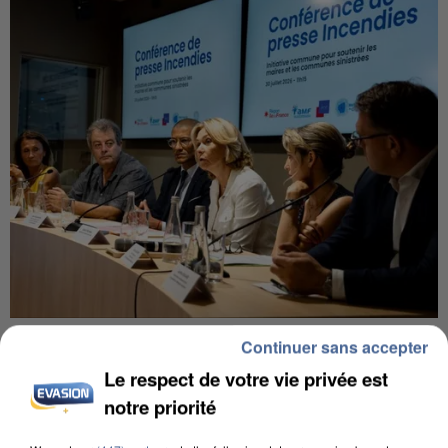
INCENDIES : L’ÎLE-DE-FRANCE LANCE UN ÉLAN
Continuer sans accepter
DE SOLIDARITÉ AVEC LES...
Le respect de votre vie privée est
notre priorité