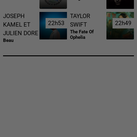
JOSEPH
TAYLOR
22h53
22h53
22h49
22h49
KAMEL ET
SWIFT
The Fate Of
JULIEN DORE
Ophelia
Beau