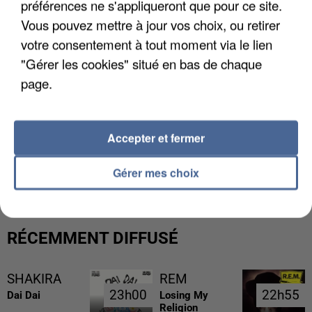
préférences ne s'appliqueront que pour ce site.
Vous pouvez mettre à jour vos choix, ou retirer
votre consentement à tout moment via le lien
"Gérer les cookies" situé en bas de chaque
page.
Accepter et fermer
L’UN DES FONDATEURS SUPPOSÉS DE LA DZ
MAFIA INTERPELLÉ EN ALGÉRIE
Gérer mes choix
RÉCEMMENT DIFFUSÉ
SHAKIRA
REM
23h00
23h00
22h55
22h55
Dai Dai
Losing My
Religion