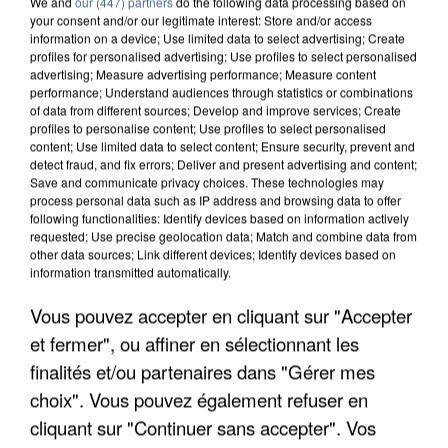
We and
our (447) partners
do the following data processing based on
your consent and/or our legitimate interest: Store and/or access
information on a device; Use limited data to select advertising; Create
profiles for personalised advertising; Use profiles to select personalised
advertising; Measure advertising performance; Measure content
performance; Understand audiences through statistics or combinations
of data from different sources; Develop and improve services; Create
profiles to personalise content; Use profiles to select personalised
content; Use limited data to select content; Ensure security, prevent and
detect fraud, and fix errors; Deliver and present advertising and content;
Save and communicate privacy choices. These technologies may
process personal data such as IP address and browsing data to offer
following functionalities: Identify devices based on information actively
requested; Use precise geolocation data; Match and combine data from
other data sources; Link different devices; Identify devices based on
information transmitted automatically.
APRÈS TOUTES CES CANICULES, LES REFUGES
DE FAUNE SAUVAGE SONT...
Vous pouvez accepter en cliquant sur "Accepter
et fermer", ou affiner en sélectionnant les
finalités et/ou partenaires dans "Gérer mes
choix". Vous pouvez également refuser en
cliquant sur "Continuer sans accepter". Vos