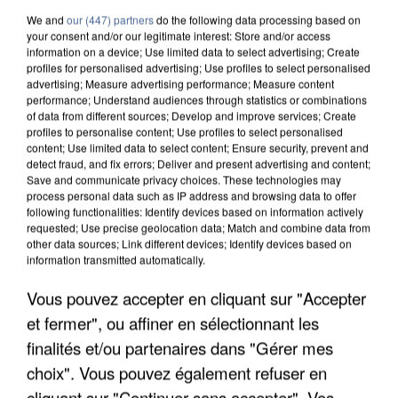
We and
our (447) partners
do the following data processing based on
your consent and/or our legitimate interest: Store and/or access
information on a device; Use limited data to select advertising; Create
profiles for personalised advertising; Use profiles to select personalised
advertising; Measure advertising performance; Measure content
performance; Understand audiences through statistics or combinations
of data from different sources; Develop and improve services; Create
profiles to personalise content; Use profiles to select personalised
content; Use limited data to select content; Ensure security, prevent and
detect fraud, and fix errors; Deliver and present advertising and content;
Save and communicate privacy choices. These technologies may
process personal data such as IP address and browsing data to offer
following functionalities: Identify devices based on information actively
requested; Use precise geolocation data; Match and combine data from
LES DONNÉES DE 300 000 CLIENTS DÉROBÉES À
other data sources; Link different devices; Identify devices based on
INTERMARCHÉ APRÈS UNE...
information transmitted automatically.
Vous pouvez accepter en cliquant sur "Accepter
et fermer", ou affiner en sélectionnant les
finalités et/ou partenaires dans "Gérer mes
choix". Vous pouvez également refuser en
cliquant sur "Continuer sans accepter". Vos