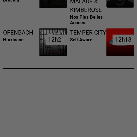
MALADE &
KIMBEROSE
Nos Plus Belles
Annees
OFENBACH
TEMPER CITY
12h21
12h21
12h18
12h18
Hurricane
Self Aware