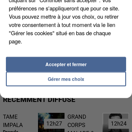
préférences ne s'appliqueront que pour ce site.
Vous pouvez mettre à jour vos choix, ou retirer
votre consentement à tout moment via le lien
"Gérer les cookies" situé en bas de chaque
page.
GABRIEL ATTAL ET RAPHAËL GLUCKSMANN
Accepter et fermer
VISÉS PAR DES INGÉRENCES...
Gérer mes choix
RÉCEMMENT DIFFUSÉ
TAME
GRAND
12h27
12h27
12h24
12h24
IMPALA
CORPS
Dracula