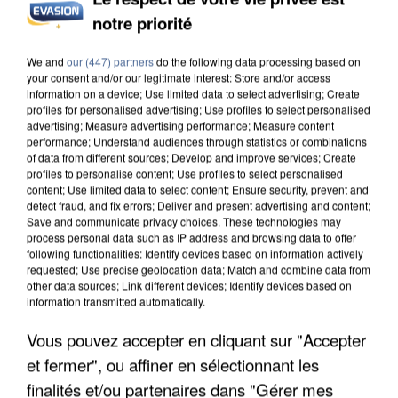
notre priorité
UNE TOURISTE DE L’OISE EMPORTÉE PAR UNE
We and
our (447) partners
do the following data processing based on
COULÉE DE BOUE EN HAUTE-SAVOIE
your consent and/or our legitimate interest: Store and/or access
information on a device; Use limited data to select advertising; Create
profiles for personalised advertising; Use profiles to select personalised
advertising; Measure advertising performance; Measure content
performance; Understand audiences through statistics or combinations
of data from different sources; Develop and improve services; Create
profiles to personalise content; Use profiles to select personalised
content; Use limited data to select content; Ensure security, prevent and
detect fraud, and fix errors; Deliver and present advertising and content;
Save and communicate privacy choices. These technologies may
process personal data such as IP address and browsing data to offer
following functionalities: Identify devices based on information actively
requested; Use precise geolocation data; Match and combine data from
other data sources; Link different devices; Identify devices based on
information transmitted automatically.
Vous pouvez accepter en cliquant sur "Accepter
et fermer", ou affiner en sélectionnant les
finalités et/ou partenaires dans "Gérer mes
LES DONNÉES DE 300 000 CLIENTS DÉROBÉES À