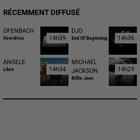
RÉCEMMENT DIFFUSÉ
OFENBACH
DJO
14h39
14h39
14h36
14h36
Overdrive
End Of Beginning
ANGELE
MICHAEL
14h34
14h34
14h29
14h29
Libre
JACKSON
Billie Jean