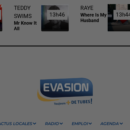
TEDDY
RAYE
13h46
13h46
13h4
13h4
Where Is My
SWIMS
Husband
Mr Know It
All
ACTUS LOCALES
RADIO
EMPLOI
AGENDA