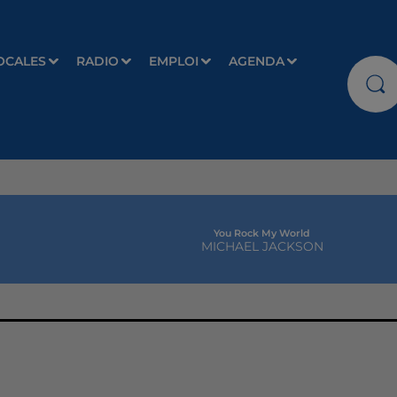
OCALES
RADIO
EMPLOI
AGENDA
You Rock My World
MICHAEL JACKSON