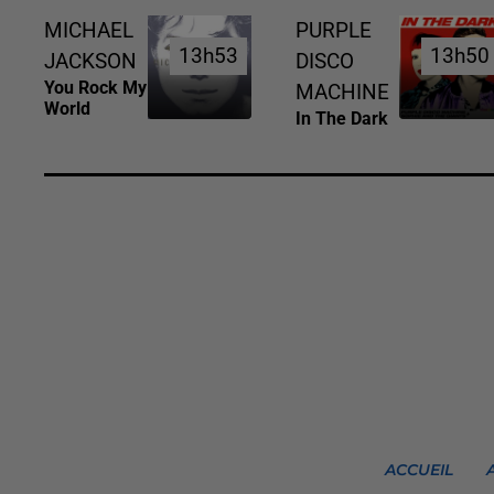
MICHAEL
PURPLE
13h53
13h53
13h50
13h50
JACKSON
DISCO
You Rock My
MACHINE
World
In The Dark
ACCUEIL