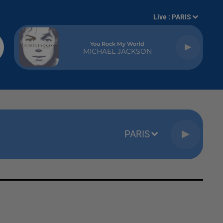
Live :
PARIS
You Rock My World
MICHAEL JACKSON
PARIS