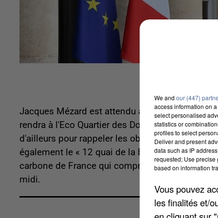
We and
our (447) partn
access information on a 
Jacques Mézard est attendu à Ris-Orangis ce ven
select personalised ad
statistics or combinatio
rendra à l'Eco Quartier des Docks afin de prendre 
profiles to select person
d'ailleurs pour rappeler les objectifs du gouvern
Deliver and present adv
data such as IP address 
également le « 12 quai de la Borde » qui est la 
requested; Use precise g
carbone de France qui comprend 144 logements s
based on information tra
midi.
Vous pouvez acce
les finalités et
en cliquant sur 