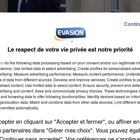
Contin
Le respect de votre vie privée est notre priorité
ers
do the following data processing based on your consent and/or our legitimate int
device; Use limited data to select advertising; Create profiles for personalised adver
dredi. Le ministre de la Cohésion des Territoires se
vertising; Measure advertising performance; Measure content performance; Unders
ns of data from different sources; Develop and improve services; Create profiles to 
connaissance et visiter le projet. Il en profitera
alised content; Use limited data to select content; Ensure security, prevent and detect
ement sur ce genre de construction. Il visitera
ertising and content; Save and communicate privacy choices. These technologies
and browsing data to offer following functionalities: Identify devices based on infor
première opération résidentielle en bois massif bas
eolocation data; Match and combine data from other data sources; Link different de
ociaux. Il est attendu sur place en début d'après-
nsmitted automatically.
pter en cliquant sur "Accepter et fermer", ou affiner en
/ou partenaires dans "Gérer mes choix". Vous pouvez éga
"Continuer sans accepter". Vos préférences ne s'appliqu