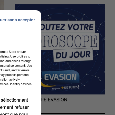
uer sans accepter
erest: Store and/or
tising; Use profiles to
tand audiences through
personalise content; Use
 fraud, and fix errors;
 may process personal
mation actively
vices; Identify devices
 sélectionnant
L'HOROSCOPE EVASION
lement refuser
eront que pour