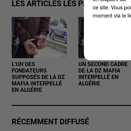
LES ARTICLES LES PLUS VUS
ce site. Vous po
moment via le li
L’UN DES
UN SECOND CADRE
FONDATEURS
DE LA DZ MAFIA
SUPPOSÉS DE LA DZ
INTERPELLÉ EN
MAFIA INTERPELLÉ
ALGÉRIE
EN ALGÉRIE
RÉCEMMENT DIFFUSÉ