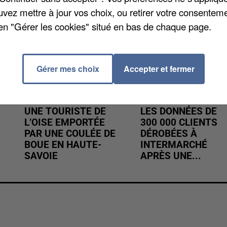
uvez mettre à jour vos choix, ou retirer votre consenteme
en "Gérer les cookies" situé en bas de chaque page.
Gérer mes choix
Accepter et fermer
UNE TOURISTE DE
LES DONNÉES DE
L’OISE EMPORTÉE
300 000 CLIENTS
PAR UNE COULÉE DE
DÉROBÉES À
BOUE EN HAUTE-
INTERMARCHÉ
SAVOIE
APRÈS UNE...