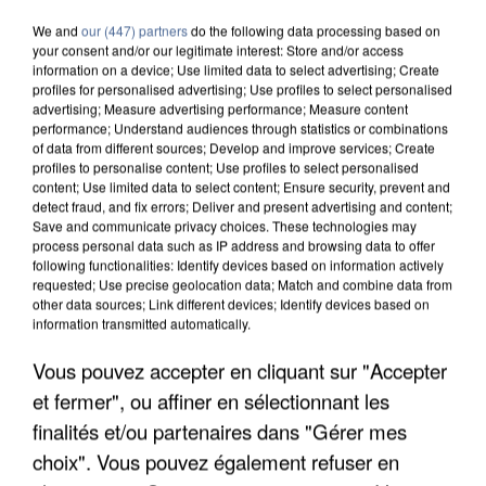
We and
our (447) partners
do the following data processing based on
your consent and/or our legitimate interest: Store and/or access
information on a device; Use limited data to select advertising; Create
profiles for personalised advertising; Use profiles to select personalised
advertising; Measure advertising performance; Measure content
performance; Understand audiences through statistics or combinations
of data from different sources; Develop and improve services; Create
profiles to personalise content; Use profiles to select personalised
content; Use limited data to select content; Ensure security, prevent and
detect fraud, and fix errors; Deliver and present advertising and content;
Save and communicate privacy choices. These technologies may
process personal data such as IP address and browsing data to offer
following functionalities: Identify devices based on information actively
requested; Use precise geolocation data; Match and combine data from
other data sources; Link different devices; Identify devices based on
information transmitted automatically.
Vous pouvez accepter en cliquant sur "Accepter
APRÈS TOUTES CES CANICULES, LES REFUGES
DE FAUNE SAUVAGE SONT...
et fermer", ou affiner en sélectionnant les
finalités et/ou partenaires dans "Gérer mes
choix". Vous pouvez également refuser en