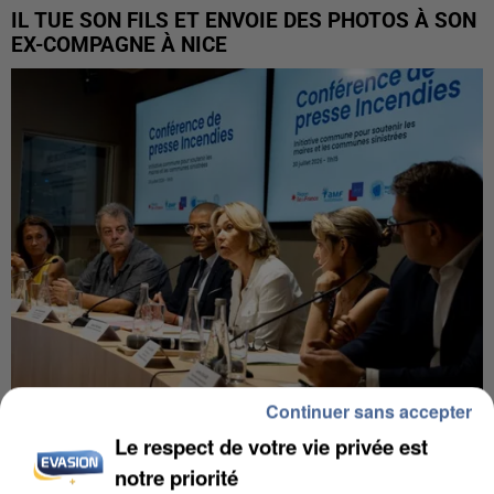
IL TUE SON FILS ET ENVOIE DES PHOTOS À SON
EX-COMPAGNE À NICE
Continuer sans accepter
Le respect de votre vie privée est
INCENDIES : L’ÎLE-DE-FRANCE LANCE UN ÉLAN
DE SOLIDARITÉ AVEC LES...
notre priorité