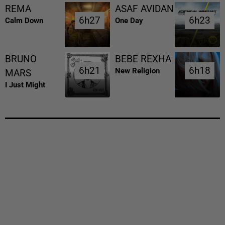
REMA
ASAF AVIDAN
6h27
6h27
6h23
6h23
Calm Down
One Day
BRUNO
BEBE REXHA
6h21
6h21
6h18
6h18
New Religion
MARS
I Just Might