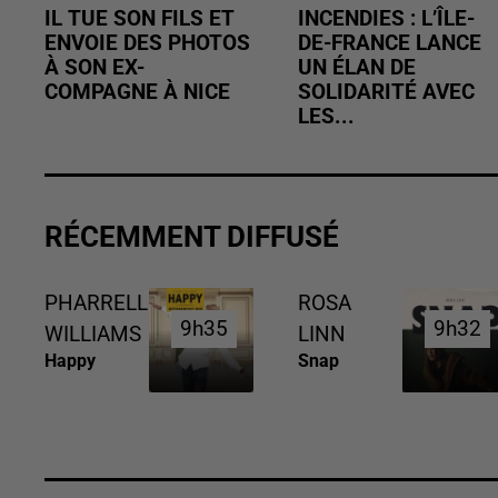
IL TUE SON FILS ET
INCENDIES : L’ÎLE-
ENVOIE DES PHOTOS
DE-FRANCE LANCE
À SON EX-
UN ÉLAN DE
COMPAGNE À NICE
SOLIDARITÉ AVEC
LES...
RÉCEMMENT DIFFUSÉ
PHARRELL
ROSA
9h35
9h35
9h32
9h32
WILLIAMS
LINN
Happy
Snap