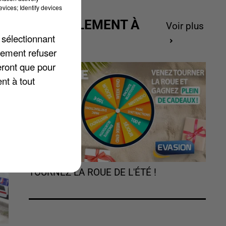
vices; Identify devices
ACTUELLEMENT À
Voir plus
GAGNER
 sélectionnant
lement refuser
eront que pour
nt à tout
TOURNEZ LA ROUE DE L'ÉTÉ !