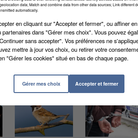
eolocation data; Match and combine data from other data sources; Link different de
nsmitted automatically.
e son lycée amiénois pour des raisons encore
pter en cliquant sur "Accepter et fermer", ou affiner en
du dans cet établissement et a menacé plusieurs
/ou partenaires dans "Gérer mes choix". Vous pouvez éga
r Picard
. Les forces de l'ordre sont intervenus peu
"Continuer sans accepter". Vos préférences ne s'appliqu
s de son interpellation, il s'est lui-même blessé avec
uvez mettre à jour vos choix, ou retirer votre consenteme
hôpital.
en "Gérer les cookies" situé en bas de chaque page.
Gérer mes choix
Accepter et fermer