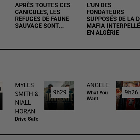
APRÈS TOUTES CES
L’UN DES
CANICULES, LES
FONDATEURS
REFUGES DE FAUNE
SUPPOSÉS DE LA D
SAUVAGE SONT...
MAFIA INTERPELL
EN ALGÉRIE
MYLES
ANGELE
9h29
9h29
9h26
9h26
What You
SMITH &
Want
NIALL
HORAN
Drive Safe