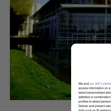
We and
our (447) partn
access information on a 
select personalised ad
statistics or combinatio
profiles to select person
Deliver and present adv
data such as IP address 