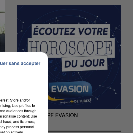
uer sans accepter
erest: Store and/or
tising; Use profiles to
tand audiences through
L'HOROSCOPE EVASION
personalise content; Use
 fraud, and fix errors;
 may process personal
mation actively