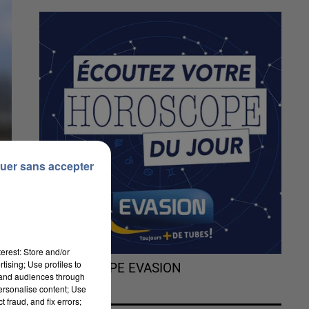
uer sans accepter
erest: Store and/or
tising; Use profiles to
L'HOROSCOPE EVASION
tand audiences through
personalise content; Use
 fraud, and fix errors;