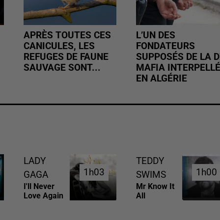
APRÈS TOUTES CES
L’UN DES
CANICULES, LES
FONDATEURS
REFUGES DE FAUNE
SUPPOSÉS DE LA D
SAUVAGE SONT...
MAFIA INTERPELL
EN ALGÉRIE
LADY
TEDDY
1h03
1h03
1h00
1h00
GAGA
SWIMS
I'll Never
Mr Know It
Love Again
All