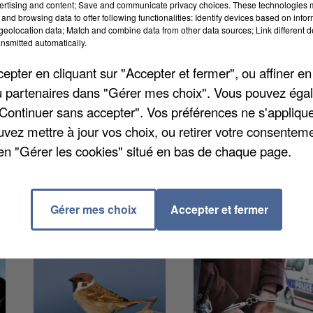
ertising and content; Save and communicate privacy choices. These technologies
and browsing data to offer following functionalities: Identify devices based on infor
eolocation data; Match and combine data from other data sources; Link different de
nsmitted automatically.
st l'objectif du Grand Paris qui préconise sur 33 sites 
 ateliers du Grand Paris de l’aménagement et du
pter en cliquant sur "Accepter et fermer", ou affiner en
 Le Parisien a pris connaissance des documents de
/ou partenaires dans "Gérer mes choix". Vous pouvez éga
potentiels sont évoqués dont l’hippodrome de
"Continuer sans accepter". Vos préférences ne s'appliqu
ansilien. Des projets qui vont maintenant être
uvez mettre à jour vos choix, ou retirer votre consenteme
en "Gérer les cookies" situé en bas de chaque page.
Gérer mes choix
Accepter et fermer