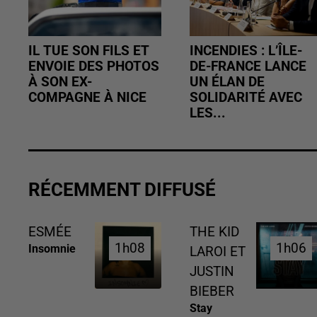
IL TUE SON FILS ET
INCENDIES : L’ÎLE-
ENVOIE DES PHOTOS
DE-FRANCE LANCE
À SON EX-
UN ÉLAN DE
COMPAGNE À NICE
SOLIDARITÉ AVEC
LES...
RÉCEMMENT DIFFUSÉ
ESMÉE
THE KID
1h08
1h08
1h06
1h06
Insomnie
LAROI ET
JUSTIN
BIEBER
Stay