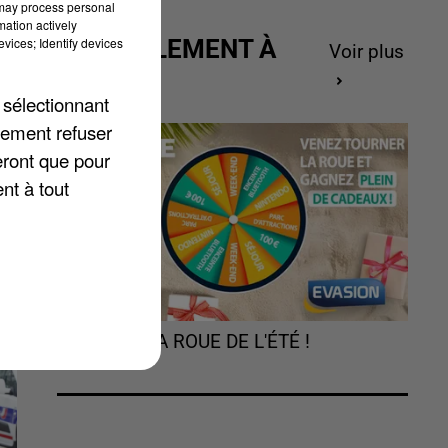
 may process personal
mation actively
vices; Identify devices
ACTUELLEMENT À
Voir plus
la
GAGNER
 sélectionnant
lement refuser
eront que pour
nt à tout
TOURNEZ LA ROUE DE L'ÉTÉ !