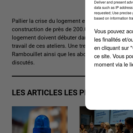
Deliver and present adv
data such as IP address 
requested; Use precise g
based on information tra
Pallier la crise du logement en Ile-de-France, c'e
construction de près de 200.000 logements. Les
Vous pouvez acce
logement doivent débuter dans quelques jours.
les finalités et
travail de ces ateliers. Une trentaine de sites 
en cliquant sur 
Rambouillet ainsi que les abords des gares du Tr
ce site. Vous po
discutés.
moment via le li
LES ARTICLES LES PLUS VUS