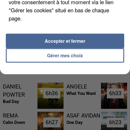
votre consentement à tout moment via le lien
"Gérer les cookies" situé en bas de chaque
page.
L’UN DES FONDATEURS SUPPOSÉS DE LA DZ
MAFIA INTERPELLÉ EN ALGÉRIE
Accepter et fermer
Gérer mes choix
RÉCEMMENT DIFFUSÉ
DANIEL
ANGELE
6h36
6h36
6h33
6h33
What You Want
POWTER
Bad Day
REMA
ASAF AVIDAN
6h27
6h27
6h23
6h23
Calm Down
One Day