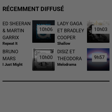
RÉCEMMENT DIFFUSÉ
ED SHEERAN
LADY GAGA
10h06
10h06
10h03
10h03
& MARTIN
ET BRADLEY
GARRIX
COOPER
Repeat It
Shallow
BRUNO
DISIZ ET
10h00
10h00
9h57
9h57
MARS
THEODORA
I Just Might
Melodrama