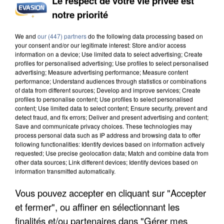
Le respect de votre vie privée est
notre priorité
INCENDIES : L’ÎLE-DE-FRANCE LANCE UN ÉLAN
DE SOLIDARITÉ AVEC LES...
We and
our (447) partners
do the following data processing based on
your consent and/or our legitimate interest: Store and/or access
information on a device; Use limited data to select advertising; Create
profiles for personalised advertising; Use profiles to select personalised
advertising; Measure advertising performance; Measure content
performance; Understand audiences through statistics or combinations
of data from different sources; Develop and improve services; Create
profiles to personalise content; Use profiles to select personalised
content; Use limited data to select content; Ensure security, prevent and
detect fraud, and fix errors; Deliver and present advertising and content;
Save and communicate privacy choices. These technologies may
process personal data such as IP address and browsing data to offer
following functionalities: Identify devices based on information actively
requested; Use precise geolocation data; Match and combine data from
other data sources; Link different devices; Identify devices based on
information transmitted automatically.
Vous pouvez accepter en cliquant sur "Accepter
et fermer", ou affiner en sélectionnant les
APRÈS TOUTES CES CANICULES, LES REFUGES
finalités et/ou partenaires dans "Gérer mes
DE FAUNE SAUVAGE SONT...