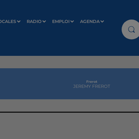
OCALES
RADIO
EMPLOI
AGENDA
Frerot
JEREMY FREROT