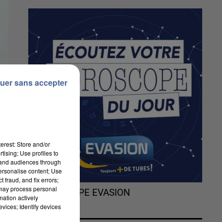
uer sans accepter
erest: Store and/or
tising; Use profiles to
tand audiences through
personalise content; Use
 fraud, and fix errors;
 may process personal
L'HOROSCOPE EVASION
mation actively
vices; Identify devices