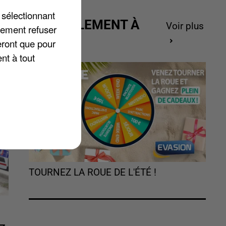
 sélectionnant
ACTUELLEMENT À
Voir plus
lement refuser
GAGNER
eront que pour
nt à tout
TOURNEZ LA ROUE DE L'ÉTÉ !