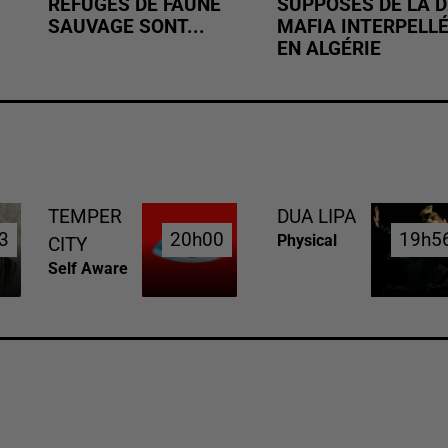
REFUGES DE FAUNE
SUPPOSÉS DE LA D
SAUVAGE SONT...
MAFIA INTERPELL
EN ALGÉRIE
TEMPER
DUA LIPA
3
3
20h00
20h00
19h5
19h5
Physical
CITY
Self Aware