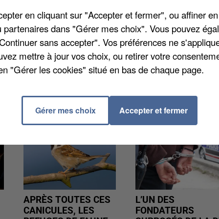
pter en cliquant sur "Accepter et fermer", ou affiner en
 le mardi santé ! Une conférence est prévue à 18h à
/ou partenaires dans "Gérer mes choix". Vous pouvez éga
place pour expliquer cette pratique traditionnelle
"Continuer sans accepter". Vos préférences ne s'appliqu
beaucoup de maux. L'entrée est gratuite.
uvez mettre à jour vos choix, ou retirer votre consenteme
en "Gérer les cookies" situé en bas de chaque page.
Gérer mes choix
Accepter et fermer
APRÈS TOUTES CES
L’UN DES
CANICULES, LES
FONDATEURS