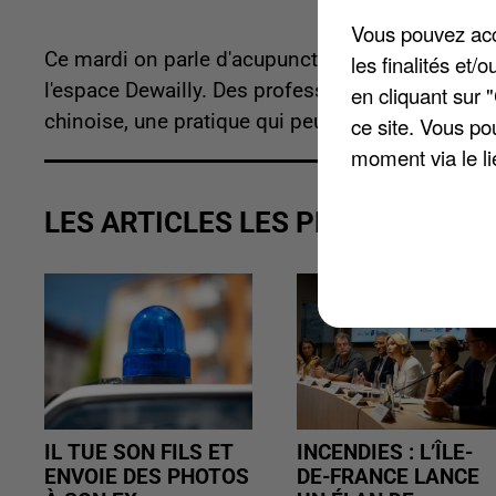
Vous pouvez acce
Ce mardi on parle d'acupuncture à Amiens. C'est
les finalités et
l'espace Dewailly. Des professionnels seront sur 
en cliquant sur 
chinoise, une pratique qui peut aider à soigner 
ce site. Vous po
moment via le li
LES ARTICLES LES PLUS VUS
IL TUE SON FILS ET
INCENDIES : L’ÎLE-
ENVOIE DES PHOTOS
DE-FRANCE LANCE