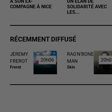
À SON EX-
UN ÉLAN DE
COMPAGNE À NICE
SOLIDARITÉ AVEC
LES...
RÉCEMMENT DIFFUSÉ
JEREMY
RAG'N'BONE
20h06
20h06
20h0
20h0
FREROT
MAN
Frerot
Skin