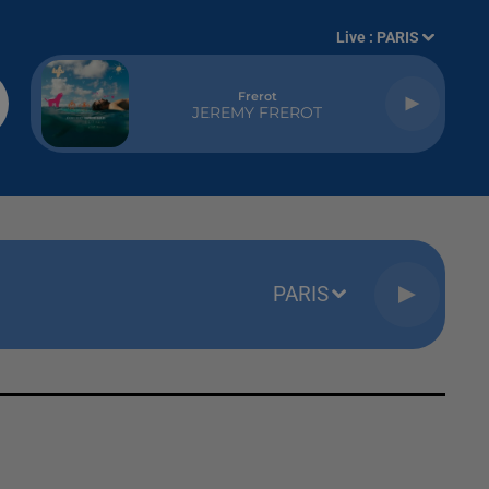
Live :
PARIS
Frerot
JEREMY FREROT
PARIS