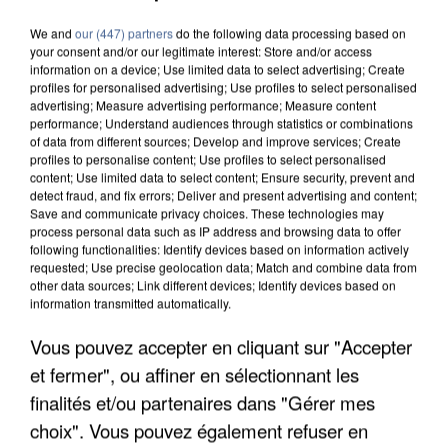
We and
our (447) partners
do the following data processing based on
your consent and/or our legitimate interest: Store and/or access
information on a device; Use limited data to select advertising; Create
profiles for personalised advertising; Use profiles to select personalised
advertising; Measure advertising performance; Measure content
performance; Understand audiences through statistics or combinations
of data from different sources; Develop and improve services; Create
profiles to personalise content; Use profiles to select personalised
content; Use limited data to select content; Ensure security, prevent and
detect fraud, and fix errors; Deliver and present advertising and content;
Save and communicate privacy choices. These technologies may
process personal data such as IP address and browsing data to offer
following functionalities: Identify devices based on information actively
requested; Use precise geolocation data; Match and combine data from
other data sources; Link different devices; Identify devices based on
information transmitted automatically.
Vous pouvez accepter en cliquant sur "Accepter
APRÈS TOUTES CES CANICULES, LES REFUGES
et fermer", ou affiner en sélectionnant les
DE FAUNE SAUVAGE SONT...
finalités et/ou partenaires dans "Gérer mes
choix". Vous pouvez également refuser en