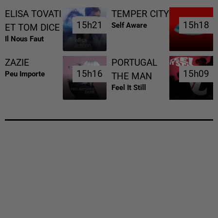
ELISA TOVATI
TEMPER CITY
15h21
15h21
15h18
15h18
Self Aware
ET TOM DICE
Il Nous Faut
ZAZIE
PORTUGAL
15h16
15h16
15h09
15h09
Peu Importe
THE MAN
Feel It Still