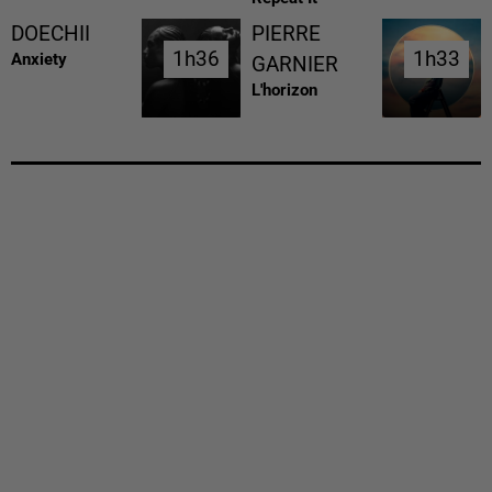
DOECHII
PIERRE
1h36
1h36
1h33
1h33
Anxiety
GARNIER
L'horizon