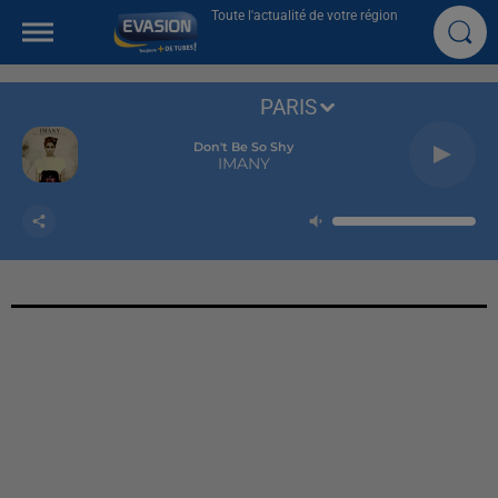
Toute l'actualité de votre région
PARIS
Don't Be So Shy
IMANY