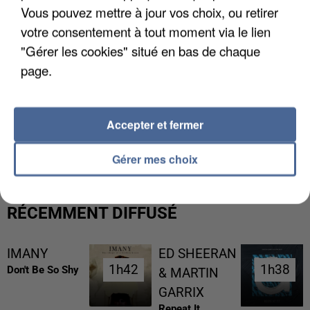
Vous pouvez mettre à jour vos choix, ou retirer
votre consentement à tout moment via le lien
"Gérer les cookies" situé en bas de chaque
page.
UNE TOURISTE DE L’OISE EMPORTÉE PAR UNE
Accepter et fermer
COULÉE DE BOUE EN HAUTE-SAVOIE
Gérer mes choix
RÉCEMMENT DIFFUSÉ
IMANY
ED SHEERAN
1h42
1h42
1h38
1h38
Don't Be So Shy
& MARTIN
GARRIX
Repeat It