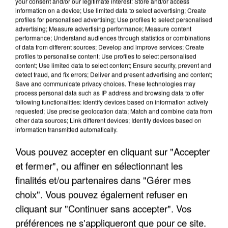
your consent and/or our legitimate interest: Store and/or access
information on a device; Use limited data to select advertising; Create
profiles for personalised advertising; Use profiles to select personalised
advertising; Measure advertising performance; Measure content
performance; Understand audiences through statistics or combinations
of data from different sources; Develop and improve services; Create
profiles to personalise content; Use profiles to select personalised
content; Use limited data to select content; Ensure security, prevent and
detect fraud, and fix errors; Deliver and present advertising and content;
Save and communicate privacy choices. These technologies may
process personal data such as IP address and browsing data to offer
following functionalities: Identify devices based on information actively
requested; Use precise geolocation data; Match and combine data from
other data sources; Link different devices; Identify devices based on
UN SECOND CADRE DE LA DZ MAFIA
information transmitted automatically.
INTERPELLÉ EN ALGÉRIE
Vous pouvez accepter en cliquant sur "Accepter
et fermer", ou affiner en sélectionnant les
finalités et/ou partenaires dans "Gérer mes
choix". Vous pouvez également refuser en
cliquant sur "Continuer sans accepter". Vos
préférences ne s'appliqueront que pour ce site.