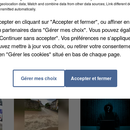
eolocation data; Match and combine data from other data sources; Link different de
nsmitted automatically.
ersité après l'analyse d'images captées par un
pter en cliquant sur "Accepter et fermer", ou affiner en
, près de Dreux, que la bête a été vue. C'est la
/ou partenaires dans "Gérer mes choix". Vous pouvez éga
 qu'un loup est aperçu. Si jamais vous étiez amenez
"Continuer sans accepter". Vos préférences ne s'appliqu
le signaler au service départemental compétent de
uvez mettre à jour vos choix, ou retirer votre consenteme
en "Gérer les cookies" situé en bas de chaque page.
Gérer mes choix
Accepter et fermer