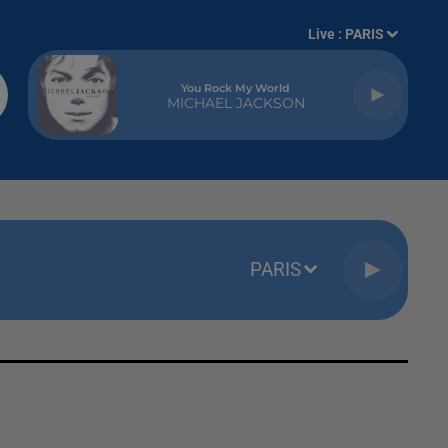
Live :
PARIS
You Rock My World
MICHAEL JACKSON
PARIS