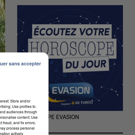
uer sans accepter
erest: Store and/or
tising; Use profiles to
tand audiences through
L'HOROSCOPE EVASION
personalise content; Use
 fraud, and fix errors;
 may process personal
mation actively