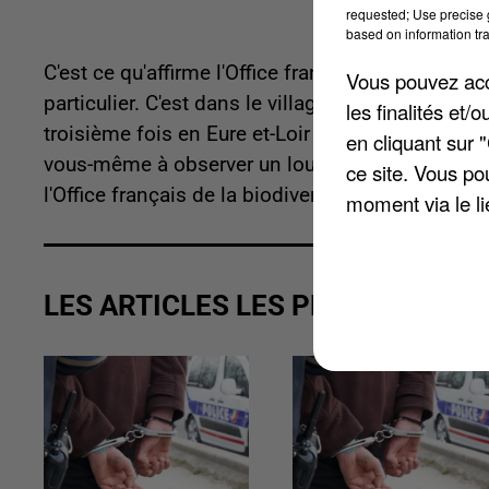
requested; Use precise g
based on information tra
C'est ce qu'affirme l'Office français de la biodiv
Vous pouvez acce
particulier. C'est dans le village de Sorel-Moussel
les finalités et
troisième fois en Eure et-Loir depuis août 2019,
en cliquant sur 
vous-même à observer un loup, n'hésitez pas à 
ce site. Vous po
l'Office français de la biodiversité.
moment via le li
LES ARTICLES LES PLUS VUS