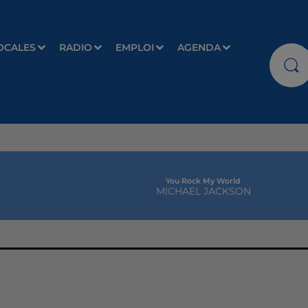
OCALES
RADIO
EMPLOI
AGENDA
You Rock My World
MICHAEL JACKSON