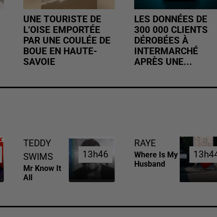
UNE TOURISTE DE
LES DONNÉES DE
L’OISE EMPORTÉE
300 000 CLIENTS
PAR UNE COULÉE DE
DÉROBÉES À
BOUE EN HAUTE-
INTERMARCHÉ
SAVOIE
APRÈS UNE...
TEDDY
RAYE
13h46
13h46
13h4
13h4
Where Is My
SWIMS
Husband
Mr Know It
All