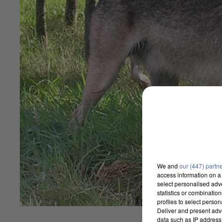
We and
our (447) partn
access information on a 
select personalised ad
statistics or combinatio
profiles to select person
Deliver and present adv
data such as IP address 