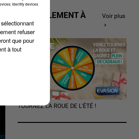
vices; Identify devices
ACTUELLEMENT À
Voir plus
 sélectionnant
GAGNER
lement refuser
eront que pour
nt à tout
TOURNEZ LA ROUE DE L'ÉTÉ !