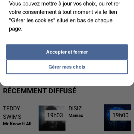
Vous pouvez mettre à jour vos choix, ou retirer
votre consentement à tout moment via le lien
"Gérer les cookies" situé en bas de chaque
page.
Accepter et fermer
L’UN DES FONDATEURS SUPPOSÉS DE LA DZ
MAFIA INTERPELLÉ EN ALGÉRIE
Gérer mes choix
RÉCEMMENT DIFFUSÉ
TEDDY
DISIZ
19h03
19h03
19h00
19h00
Maniac
SWIMS
Mr Know It All