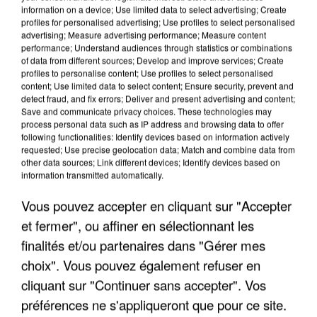
information on a device; Use limited data to select advertising; Create
profiles for personalised advertising; Use profiles to select personalised
advertising; Measure advertising performance; Measure content
performance; Understand audiences through statistics or combinations
of data from different sources; Develop and improve services; Create
profiles to personalise content; Use profiles to select personalised
content; Use limited data to select content; Ensure security, prevent and
detect fraud, and fix errors; Deliver and present advertising and content;
Save and communicate privacy choices. These technologies may
process personal data such as IP address and browsing data to offer
following functionalities: Identify devices based on information actively
requested; Use precise geolocation data; Match and combine data from
other data sources; Link different devices; Identify devices based on
APRÈS TOUTES CES CANICULES, LES REFUGES
information transmitted automatically.
DE FAUNE SAUVAGE SONT...
Vous pouvez accepter en cliquant sur "Accepter
et fermer", ou affiner en sélectionnant les
finalités et/ou partenaires dans "Gérer mes
choix". Vous pouvez également refuser en
cliquant sur "Continuer sans accepter". Vos
préférences ne s'appliqueront que pour ce site.