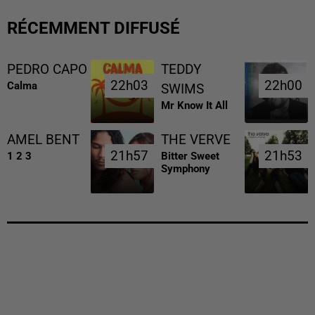
RÉCEMMENT DIFFUSÉ
PEDRO CAPO
TEDDY
22h03
22h03
22h00
22h00
Calma
SWIMS
Mr Know It All
AMEL BENT
THE VERVE
21h57
21h57
21h53
21h53
1 2 3
Bitter Sweet
Symphony