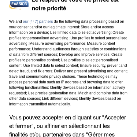
notre priorité
UNE TOURISTE DE L’OISE EMPORTÉE PAR UNE
We and
our (447) partners
do the following data processing based on
COULÉE DE BOUE EN HAUTE-SAVOIE
your consent and/or our legitimate interest: Store and/or access
information on a device; Use limited data to select advertising; Create
profiles for personalised advertising; Use profiles to select personalised
advertising; Measure advertising performance; Measure content
performance; Understand audiences through statistics or combinations
of data from different sources; Develop and improve services; Create
profiles to personalise content; Use profiles to select personalised
content; Use limited data to select content; Ensure security, prevent and
detect fraud, and fix errors; Deliver and present advertising and content;
Save and communicate privacy choices. These technologies may
process personal data such as IP address and browsing data to offer
following functionalities: Identify devices based on information actively
requested; Use precise geolocation data; Match and combine data from
other data sources; Link different devices; Identify devices based on
information transmitted automatically.
Vous pouvez accepter en cliquant sur "Accepter
et fermer", ou affiner en sélectionnant les
finalités et/ou partenaires dans "Gérer mes
LES DONNÉES DE 300 000 CLIENTS DÉROBÉES À