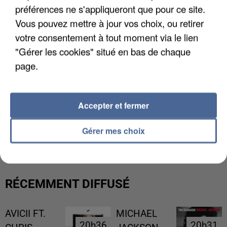
préférences ne s'appliqueront que pour ce site.
Vous pouvez mettre à jour vos choix, ou retirer
votre consentement à tout moment via le lien
"Gérer les cookies" situé en bas de chaque
page.
Accepter et fermer
UNE TOURISTE DE L’OISE EMPORTÉE PAR UNE
COULÉE DE BOUE EN HAUTE-SAVOIE
Gérer mes choix
RÉCEMMENT DIFFUSÉ
AVICII FT.
MICHAEL
20h36
20h36
20h31
20h31