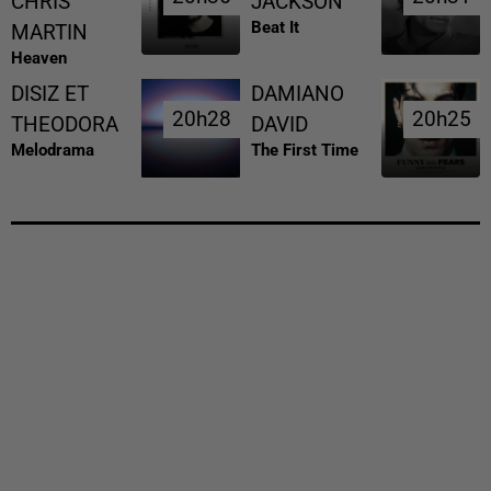
CHRIS
JACKSON
Beat It
MARTIN
Heaven
DISIZ ET
DAMIANO
20h28
20h28
20h25
20h25
THEODORA
DAVID
Melodrama
The First Time