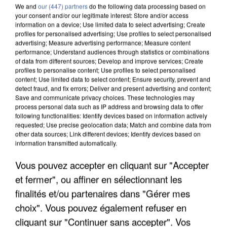
We and
our (447) partners
do the following data processing based on
your consent and/or our legitimate interest: Store and/or access
information on a device; Use limited data to select advertising; Create
profiles for personalised advertising; Use profiles to select personalised
advertising; Measure advertising performance; Measure content
performance; Understand audiences through statistics or combinations
of data from different sources; Develop and improve services; Create
profiles to personalise content; Use profiles to select personalised
content; Use limited data to select content; Ensure security, prevent and
detect fraud, and fix errors; Deliver and present advertising and content;
Save and communicate privacy choices. These technologies may
process personal data such as IP address and browsing data to offer
following functionalities: Identify devices based on information actively
requested; Use precise geolocation data; Match and combine data from
other data sources; Link different devices; Identify devices based on
information transmitted automatically.
UN SECOND CADRE DE LA DZ MAFIA
INTERPELLÉ EN ALGÉRIE
Vous pouvez accepter en cliquant sur "Accepter
et fermer", ou affiner en sélectionnant les
finalités et/ou partenaires dans "Gérer mes
choix". Vous pouvez également refuser en
cliquant sur "Continuer sans accepter". Vos