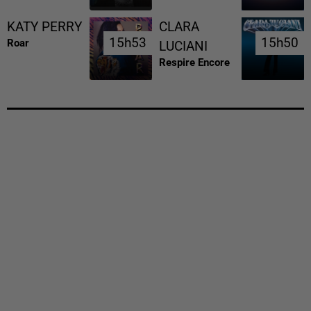
KATY PERRY
CLARA
15h53
15h53
15h50
15h50
Roar
LUCIANI
Respire Encore