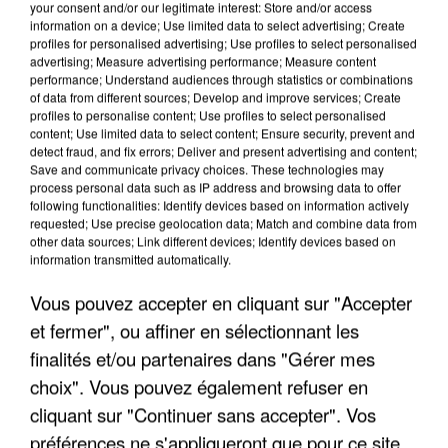
your consent and/or our legitimate interest: Store and/or access
information on a device; Use limited data to select advertising; Create
profiles for personalised advertising; Use profiles to select personalised
advertising; Measure advertising performance; Measure content
performance; Understand audiences through statistics or combinations
of data from different sources; Develop and improve services; Create
profiles to personalise content; Use profiles to select personalised
content; Use limited data to select content; Ensure security, prevent and
detect fraud, and fix errors; Deliver and present advertising and content;
Save and communicate privacy choices. These technologies may
process personal data such as IP address and browsing data to offer
following functionalities: Identify devices based on information actively
requested; Use precise geolocation data; Match and combine data from
other data sources; Link different devices; Identify devices based on
information transmitted automatically.
UNE TOURISTE DE L’OISE EMPORTÉE PAR UNE
COULÉE DE BOUE EN HAUTE-SAVOIE
Vous pouvez accepter en cliquant sur "Accepter
et fermer", ou affiner en sélectionnant les
finalités et/ou partenaires dans "Gérer mes
choix". Vous pouvez également refuser en
cliquant sur "Continuer sans accepter". Vos
préférences ne s'appliqueront que pour ce site.