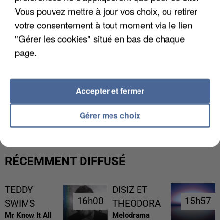
Vous pouvez mettre à jour vos choix, ou retirer
votre consentement à tout moment via le lien
"Gérer les cookies" situé en bas de chaque
page.
Accepter et fermer
LES DONNÉES DE 300 000 CLIENTS DÉROBÉES À
INTERMARCHÉ APRÈS UNE...
Gérer mes choix
RÉCEMMENT DIFFUSÉ
TEDDY
DISIZ ET
16h00
16h00
15h57
15h57
SWIMS
THEODORA
Mr Know It All
Melodrama