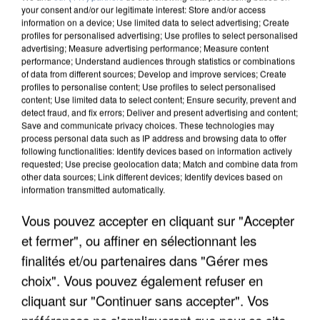
your consent and/or our legitimate interest: Store and/or access
information on a device; Use limited data to select advertising; Create
profiles for personalised advertising; Use profiles to select personalised
advertising; Measure advertising performance; Measure content
performance; Understand audiences through statistics or combinations
of data from different sources; Develop and improve services; Create
profiles to personalise content; Use profiles to select personalised
content; Use limited data to select content; Ensure security, prevent and
detect fraud, and fix errors; Deliver and present advertising and content;
Save and communicate privacy choices. These technologies may
process personal data such as IP address and browsing data to offer
following functionalities: Identify devices based on information actively
requested; Use precise geolocation data; Match and combine data from
other data sources; Link different devices; Identify devices based on
information transmitted automatically.
LES DONNÉES DE 300 000 CLIENTS DÉROBÉES À
INTERMARCHÉ APRÈS UNE...
Vous pouvez accepter en cliquant sur "Accepter
et fermer", ou affiner en sélectionnant les
finalités et/ou partenaires dans "Gérer mes
choix". Vous pouvez également refuser en
cliquant sur "Continuer sans accepter". Vos
préférences ne s'appliqueront que pour ce site.