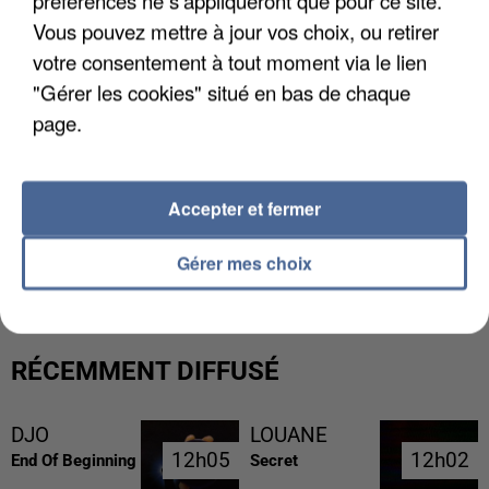
Vous pouvez mettre à jour vos choix, ou retirer
votre consentement à tout moment via le lien
"Gérer les cookies" situé en bas de chaque
page.
Accepter et fermer
GABRIEL ATTAL ET RAPHAËL GLUCKSMANN
VISÉS PAR DES INGÉRENCES...
Gérer mes choix
RÉCEMMENT DIFFUSÉ
DJO
LOUANE
12h05
12h05
12h02
12h02
End Of Beginning
Secret