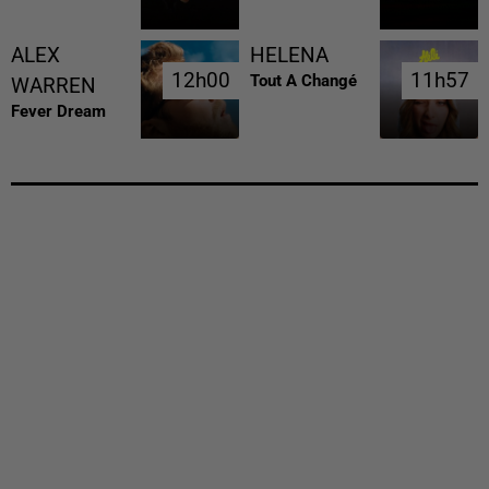
ALEX
HELENA
12h00
12h00
11h57
11h57
Tout A Changé
WARREN
Fever Dream