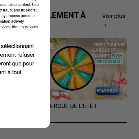
personalise content; Use
 fraud, and fix errors;
ACTUELLEMENT À
 may process personal
Voir plus
mation actively
GAGNER
vices; Identify devices
 sélectionnant
lement refuser
eront que pour
es
nt à tout
TOURNEZ LA ROUE DE L'ÉTÉ !