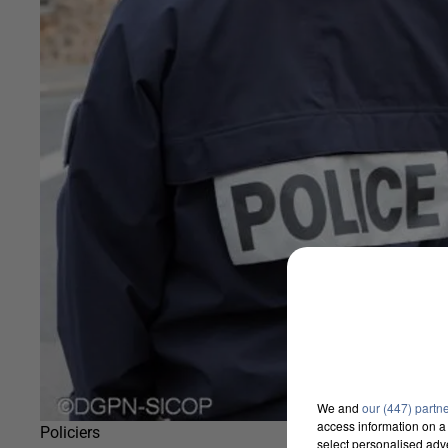
We and
our (447) partn
access information on a 
Policiers
select personalised ad