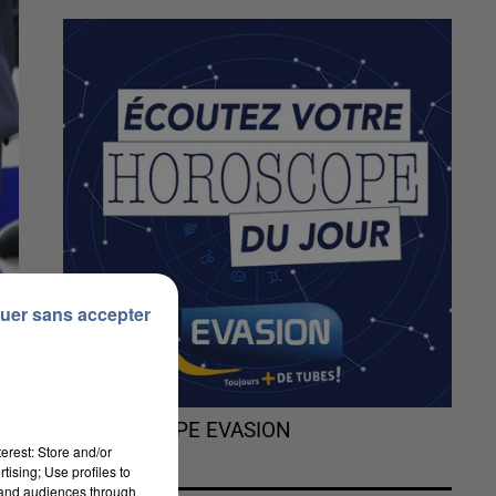
uer sans accepter
L'HOROSCOPE EVASION
erest: Store and/or
tising; Use profiles to
tand audiences through