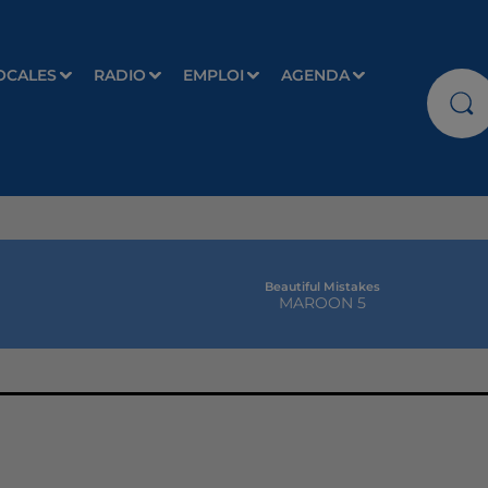
OCALES
RADIO
EMPLOI
AGENDA
Beautiful Mistakes
MAROON 5