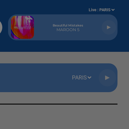
Live :
PARIS
Beautiful Mistakes
MAROON 5
PARIS