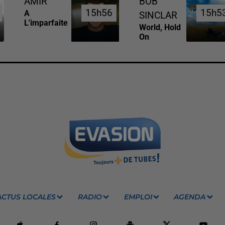
AMIR
BOB
15h56
15h56
15h5
15h5
A
SINCLAR
L'imparfaite
World, Hold
On
ACTUS LOCALES
RADIO
EMPLOI
AGENDA