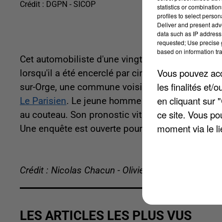
Crédit :
DGPN - SICOP
statistics or combinatio
profiles to select person
Deliver and present adv
data such as IP address 
requested; Use precise g
based on information tra
Cet automobiliste d'une vingtaine d'années circ
Vous pouvez acce
lorsqu'il a été encerclé par cinq ou six individus
les finalités et
sur-Orge, une commune voisine, que les policiers
en cliquant sur 
Le Parisien
. Le jeune homme présentait une bless
ce site. Vous po
au couteau. Son pronostic vital était engagé lorsqu
moment via le li
Une enquête est ouverte pour tenter de retrouver
Crédit : Nicolas Chacun - Olivier Doyen
LES ARTICLES LES PLUS VUS