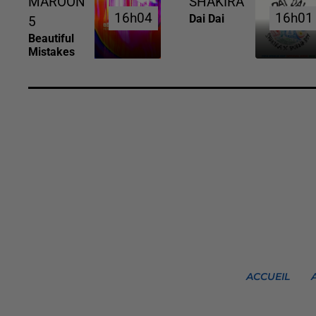
MAROON
SHAKIRA
16h04
16h04
16h01
16h01
Dai Dai
5
Beautiful
Mistakes
ACCUEIL