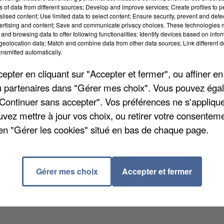
ns of data from different sources; Develop and improve services; Create profiles to 
alised content; Use limited data to select content; Ensure security, prevent and detect
ertising and content; Save and communicate privacy choices. These technologies
and browsing data to offer following functionalities: Identify devices based on infor
eolocation data; Match and combine data from other data sources; Link different de
nsmitted automatically.
ulait avenue du Commandant Barré la nuit dernière
pter en cliquant sur "Accepter et fermer", ou affiner en
. Il s'est échappé de son véhicule et c'est à Morsang-
/ou partenaires dans "Gérer mes choix". Vous pouvez éga
 l'ont retrouvé gisant, mais encore conscient, révèle
"Continuer sans accepter". Vos préférences ne s'appliqu
ure par balle au niveau de la poitrine et d'autres fait
uvez mettre à jour vos choix, ou retirer votre consenteme
'il a été transporté à l'hôpital de la Pitié-Salpêtrière.
en "Gérer les cookies" situé en bas de chaque page.
 ses agresseurs.
Gérer mes choix
Accepter et fermer