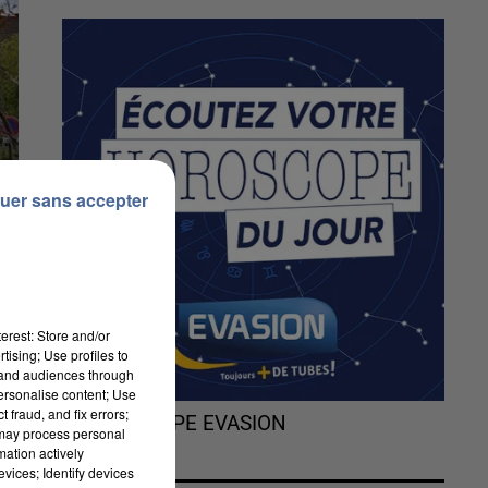
uer sans accepter
erest: Store and/or
tising; Use profiles to
tand audiences through
personalise content; Use
 fraud, and fix errors;
L'HOROSCOPE EVASION
 may process personal
mation actively
Le
vices; Identify devices