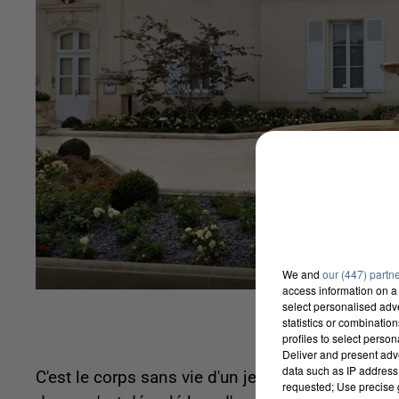
We and
our (447) partn
access information on a 
select personalised ad
statistics or combinatio
profiles to select person
Deliver and present adv
data such as IP address 
C'est le corps sans vie d'un jeune âgé de 3 ans q
requested; Use precise g