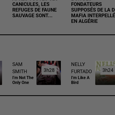
CANICULES, LES
FONDATEURS
REFUGES DE FAUNE
SUPPOSÉS DE LA D
SAUVAGE SONT...
MAFIA INTERPELL
EN ALGÉRIE
SAM
NELLY
3h28
3h28
3h24
3h24
SMITH
FURTADO
I'm Not The
I'm Like A
Only One
Bird