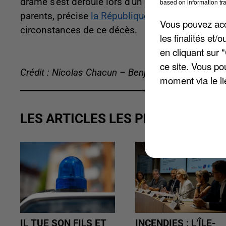
drame s'est déroulé lors d'un mariage, pendant l
based on information tra
parents, précise
la République de Seine-et-Marn
Vous pouvez acce
circonstances de ce décès.
les finalités et
en cliquant sur 
ce site. Vous po
Crédit : Nicolas Chacun – Benjamin Swiniarski
moment via le li
LES ARTICLES LES PLUS VUS
IL TUE SON FILS ET
INCENDIES : L’ÎLE-