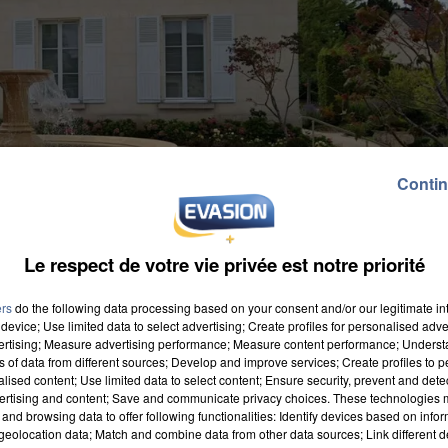
Contin
Le respect de votre vie privée est notre priorité
ers
do the following data processing based on your consent and/or our legitimate int
device; Use limited data to select advertising; Create profiles for personalised adver
vertising; Measure advertising performance; Measure content performance; Unders
ns of data from different sources; Develop and improve services; Create profiles to 
alised content; Use limited data to select content; Ensure security, prevent and detect
ertising and content; Save and communicate privacy choices. These technologies
and browsing data to offer following functionalities: Identify devices based on infor
ui a été découvert dans le bassin de l'Hôtel de Ville. 
eolocation data; Match and combine data from other data sources; Link different de