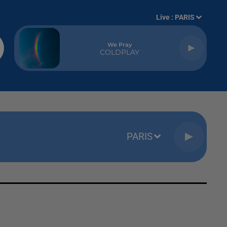
Live :
PARIS
We Pray
COLDPLAY
PARIS