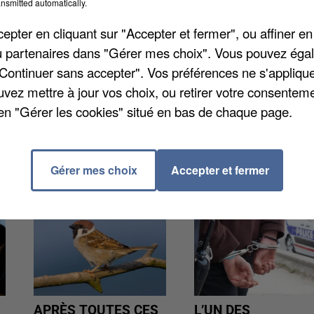
equel le jeune aurait échappé à la surveillance de ses
nsmitted automatically.
e
. Une enquête a été ouverte afin de tirer au clair les
pter en cliquant sur "Accepter et fermer", ou affiner en
/ou partenaires dans "Gérer mes choix". Vous pouvez éga
"Continuer sans accepter". Vos préférences ne s'appliqu
uvez mettre à jour vos choix, ou retirer votre consenteme
en "Gérer les cookies" situé en bas de chaque page.
Gérer mes choix
Accepter et fermer
APRÈS TOUTES CES
L’UN DES