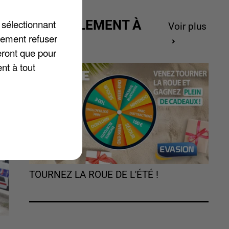
 sélectionnant
ACTUELLEMENT À
Voir plus
lement refuser
GAGNER
eront que pour
nt à tout
TOURNEZ LA ROUE DE L'ÉTÉ !