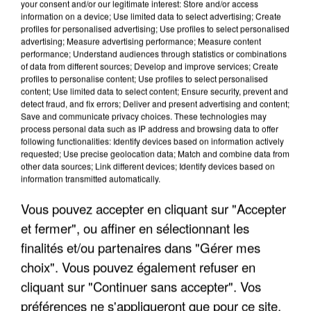
your consent and/or our legitimate interest: Store and/or access
information on a device; Use limited data to select advertising; Create
profiles for personalised advertising; Use profiles to select personalised
advertising; Measure advertising performance; Measure content
performance; Understand audiences through statistics or combinations
of data from different sources; Develop and improve services; Create
profiles to personalise content; Use profiles to select personalised
content; Use limited data to select content; Ensure security, prevent and
detect fraud, and fix errors; Deliver and present advertising and content;
Save and communicate privacy choices. These technologies may
process personal data such as IP address and browsing data to offer
following functionalities: Identify devices based on information actively
requested; Use precise geolocation data; Match and combine data from
other data sources; Link different devices; Identify devices based on
UN SECOND CADRE DE LA DZ MAFIA
information transmitted automatically.
INTERPELLÉ EN ALGÉRIE
Vous pouvez accepter en cliquant sur "Accepter
et fermer", ou affiner en sélectionnant les
finalités et/ou partenaires dans "Gérer mes
choix". Vous pouvez également refuser en
cliquant sur "Continuer sans accepter". Vos
préférences ne s'appliqueront que pour ce site.