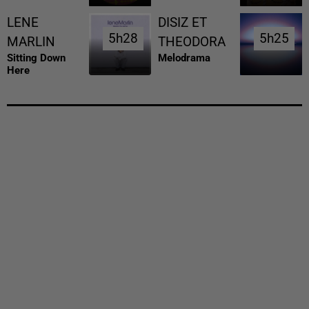
LENE
DISIZ ET
5h28
5h28
5h25
5h25
MARLIN
THEODORA
Sitting Down
Melodrama
Here