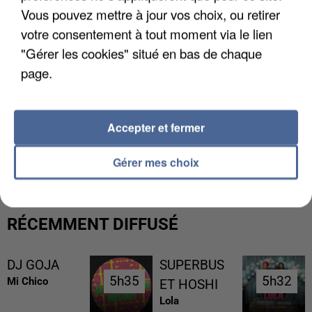
Vous pouvez mettre à jour vos choix, ou retirer
votre consentement à tout moment via le lien
"Gérer les cookies" situé en bas de chaque
page.
Accepter et fermer
UNE TOURISTE DE L’OISE EMPORTÉE PAR UNE
COULÉE DE BOUE EN HAUTE-SAVOIE
Gérer mes choix
RÉCEMMENT DIFFUSÉ
DJ GOJA
SUPERBUS
5h35
5h35
5h32
5h32
Mi Chico
ET HOSHI
Lola