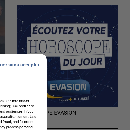
uer sans accepter
erest: Store and/or
tising; Use profiles to
tand audiences through
L'HOROSCOPE EVASION
personalise content; Use
 fraud, and fix errors;
 may process personal