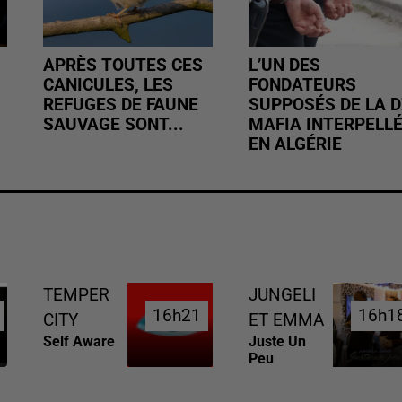
APRÈS TOUTES CES
L’UN DES
CANICULES, LES
FONDATEURS
REFUGES DE FAUNE
SUPPOSÉS DE LA D
SAUVAGE SONT...
MAFIA INTERPELL
EN ALGÉRIE
TEMPER
JUNGELI
16h21
16h21
16h1
16h1
CITY
ET EMMA
Self Aware
Juste Un
Peu