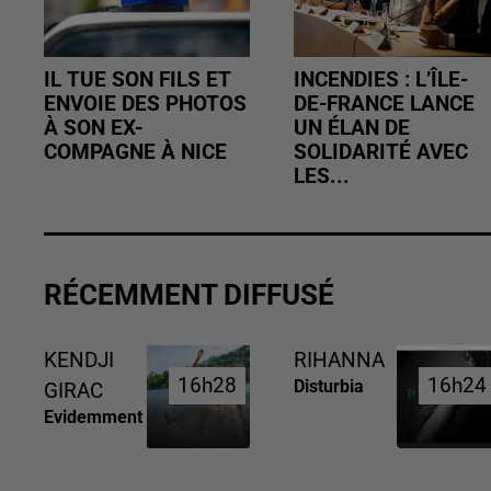
IL TUE SON FILS ET
INCENDIES : L’ÎLE-
ENVOIE DES PHOTOS
DE-FRANCE LANCE
À SON EX-
UN ÉLAN DE
COMPAGNE À NICE
SOLIDARITÉ AVEC
LES...
RÉCEMMENT DIFFUSÉ
KENDJI
RIHANNA
16h28
16h28
16h24
16h24
Disturbia
GIRAC
Evidemment