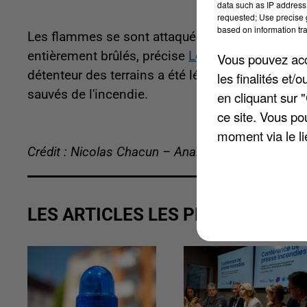
data such as IP address 
requested; Use precise g
based on information tra
Les flammes se sont attaquées à un champ de bl
entièrement brûlés, précise
Le Courrier Picard
. 
Vous pouvez acce
détenteur des terrains a été légèrement blessé lo
les finalités et
sauvés de l'incendie.
en cliquant sur 
ce site. Vous po
moment via le li
Crédit : Nicolas Chacun – Anaïs Boubrit
LES ARTICLES LES PLUS VUS