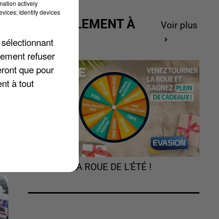
mation actively
vices; Identify devices
ACTUELLEMENT À
Voir plus
GAGNER
 sélectionnant
lement refuser
eront que pour
nt à tout
TOURNEZ LA ROUE DE L'ÉTÉ !