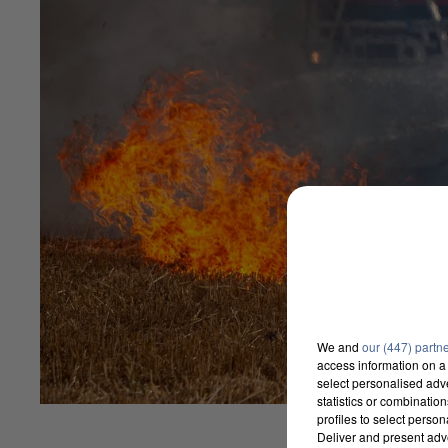
We and
our (447) partn
access information on a 
select personalised ad
statistics or combinatio
profiles to select person
Deliver and present adv