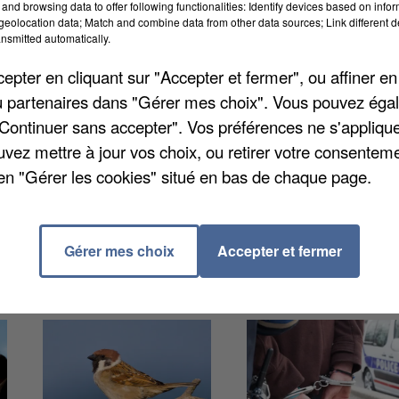
and browsing data to offer following functionalities: Identify devices based on infor
eolocation data; Match and combine data from other data sources; Link different de
nsmitted automatically.
é aux alentours de 15 heures. Deux hectares ont été
Les pompiers se sont rapidement rendus sur place. Le
pter en cliquant sur "Accepter et fermer", ou affiner en
rs du sinistre. Finalement, six hectares ont pu être
/ou partenaires dans "Gérer mes choix". Vous pouvez éga
"Continuer sans accepter". Vos préférences ne s'appliqu
uvez mettre à jour vos choix, ou retirer votre consenteme
en "Gérer les cookies" situé en bas de chaque page.
Gérer mes choix
Accepter et fermer