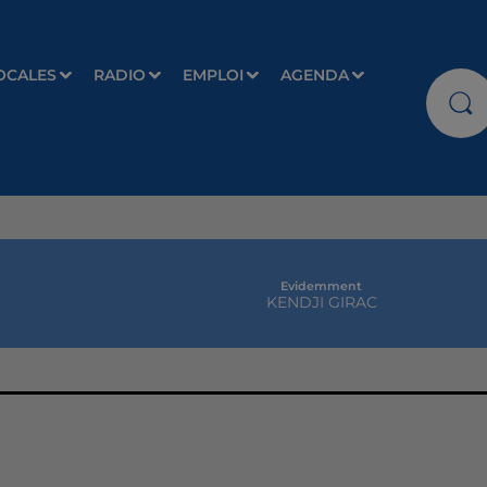
OCALES
RADIO
EMPLOI
AGENDA
Evidemment
KENDJI GIRAC