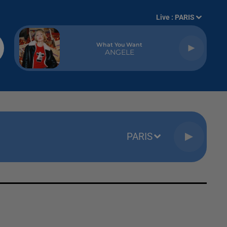
Live :
PARIS
What You Want
ANGELE
PARIS