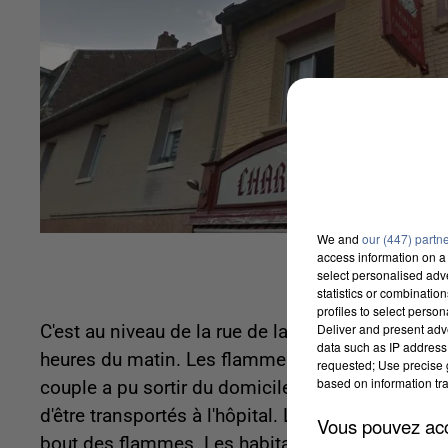
We and
our (447) partn
access information on a 
select personalised ad
statistics or combinatio
profiles to select person
Deliver and present adv
C'est au niveau de la rue de la République que l
data such as IP address 
heures du matin. Les flammes ont attaqué la cui
requested; Use precise g
based on information tra
couple a pu sortir du domicile avant l'arrivée d
d'être transportés à l'hôpital. Les pompiers sont
Vous pouvez acce
bout des flammes. Les habitants ont dû être rel