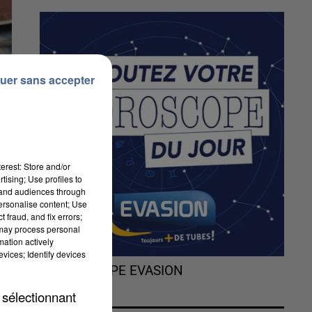
uer sans accepter
erest: Store and/or
tising; Use profiles to
tand audiences through
personalise content; Use
 fraud, and fix errors;
 may process personal
mation actively
vices; Identify devices
L'HOROSCOPE EVASION
à
 sélectionnant