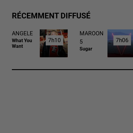
RÉCEMMENT DIFFUSÉ
ANGELE
MAROON
7h10
7h10
7h06
7h06
What You
5
Want
Sugar