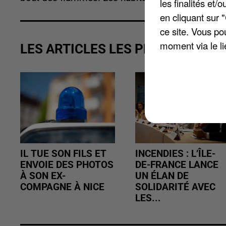
les finalités et
en cliquant sur 
ce site. Vous po
moment via le li
LES ARTICLES LES PLUS VUS
IL TUE SON FILS ET
INCENDIES : L’ÎLE-
ENVOIE DES PHOTOS
DE-FRANCE LANCE
À SON EX-
UN ÉLAN DE
COMPAGNE À NICE
SOLIDARITÉ AVEC
LES...