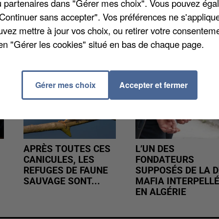
/ou partenaires dans "Gérer mes choix". Vous pouvez éga
"Continuer sans accepter". Vos préférences ne s'appliqu
uvez mettre à jour vos choix, ou retirer votre consenteme
en "Gérer les cookies" situé en bas de chaque page.
Gérer mes choix
Accepter et fermer
APRÈS TOUTES CES
L’UN DES
CANICULES, LES
FONDATEURS
REFUGES DE FAUNE
SUPPOSÉS DE LA D
SAUVAGE SONT...
MAFIA INTERPELL
EN ALGÉRIE