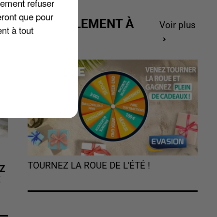
lement refuser
eront que pour
ACTUELLEMENT À
Voir plus
nt à tout
GAGNER
TOURNEZ LA ROUE DE L'ÉTÉ !
Z
É