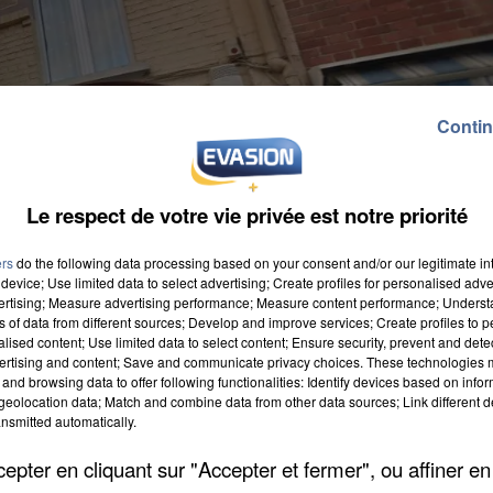
Contin
Le respect de votre vie privée est notre priorité
ers
do the following data processing based on your consent and/or our legitimate int
device; Use limited data to select advertising; Create profiles for personalised adver
vertising; Measure advertising performance; Measure content performance; Unders
ns of data from different sources; Develop and improve services; Create profiles to 
alised content; Use limited data to select content; Ensure security, prevent and detect
ertising and content; Save and communicate privacy choices. These technologies
es secours sont intervenus cette nuit peu avant deux
and browsing data to offer following functionalities: Identify devices based on infor
sine du logement, au niveau du lave-vaisselle. Le
eolocation data; Match and combine data from other data sources; Link different de
nsmitted automatically.
es secours. Ils ont inhalé des fumées mais ont refusé
 restés sur place pendant plusieurs heures pour venir 
pter en cliquant sur "Accepter et fermer", ou affiner en
ogés.