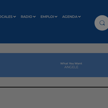
OCALES
RADIO
EMPLOI
AGENDA
What You Want
ANGELE