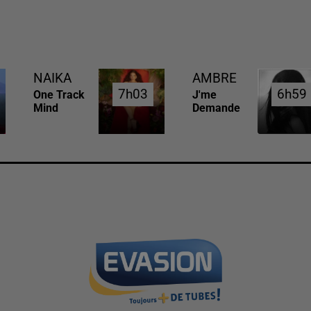
NAIKA
AMBRE
7h03
7h03
6h59
6h59
One Track
J'me
Mind
Demande